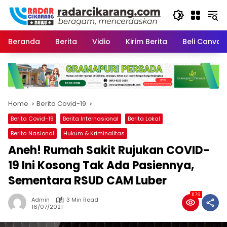
Skip
to
content
Beranda
Berita
Vidio
Kirim Berita
Beli CanvaP
Home
Berita Covid-19
Berita Covid-19
Berita Internasional
Berita Lokal
Berita Nasional
Hukum & Kriminalitas
Aneh! Rumah Sakit Rujukan COVID-
19 Ini Kosong Tak Ada Pasiennya,
Sementara RSUD CAM Luber
1179
Admin
3 Min Read
16/07/2021