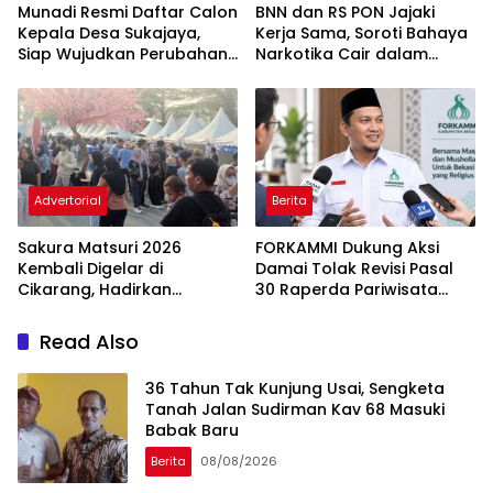
Munadi Resmi Daftar Calon
BNN dan RS PON Jajaki
Kepala Desa Sukajaya,
Kerja Sama, Soroti Bahaya
Siap Wujudkan Perubahan
Narkotika Cair dalam
untuk Pilkades 2026
Rokok Elektrik
Advertorial
Berita
Sakura Matsuri 2026
FORKAMMI Dukung Aksi
Kembali Digelar di
Damai Tolak Revisi Pasal
Cikarang, Hadirkan
30 Raperda Pariwisata
Perpaduan Budaya
Kabupaten Bekasi
Indonesia dan Jepang
Read Also
36 Tahun Tak Kunjung Usai, Sengketa
Tanah Jalan Sudirman Kav 68 Masuki
Babak Baru
Berita
08/08/2026