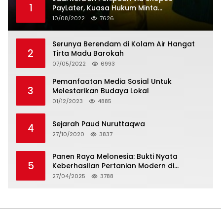
1
PayLater, Kuasa Hukum Minta
Penangguhan Tagihan dan Hapus Bunga
10/08/2022
7626
Serunya Berendam di Kolam Air Hangat
2
Tirta Madu Barokah
07/05/2022
6993
Pemanfaatan Media Sosial Untuk
3
Melestarikan Budaya Lokal
01/12/2023
4885
Sejarah Paud Nuruttaqwa
4
27/10/2020
3837
Panen Raya Melonesia: Bukti Nyata
5
Keberhasilan Pertanian Modern di
Kabupaten Bekasi
27/04/2025
3788