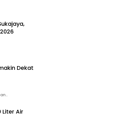
Sukajaya,
 2026
emakin Dekat
nan…
Liter Air