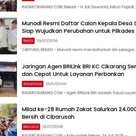
RADARCIKARANG.COM, Bekasi – H. Edi Siswanto, Ketua Yapink…
Munadi Resmi Daftar Calon Kepala Desa 
Siap Wujudkan Perubahan untuk Pilkades
Berita
29/07/2026
CIBITUNG, BEKASI – Munadi resmi mendaftarkan diri sebagai…
Jaringan Agen BRILink BRI KC Cikarang S
dan Cepat Untuk Layanan Perbankan
Advertorial
25/07/2026
RADARCIKARANG.COM – Agen BRILink BRI adalah Solusi Laya
Milad ke-28 Rumah Zakat Salurkan 24.000 
Bersih di Cibarusah
Bencana
25/07/2026
RADARCIKARANG.COM – Kabupaten Bekasi, 24 Juli 2026 –…