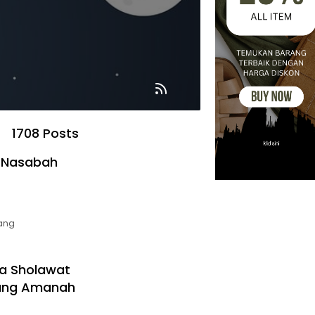
1708 Posts
n Nasabah
ang
ta Sholawat
yang Amanah