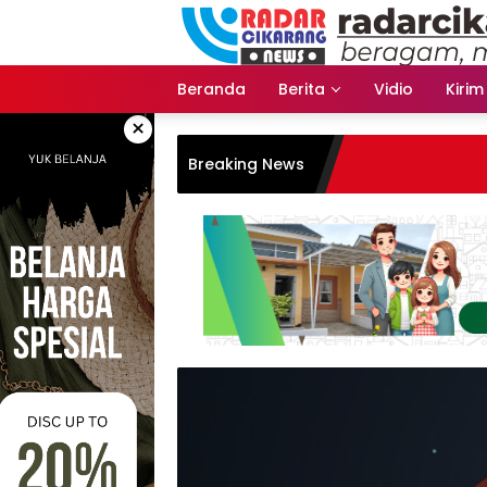
Skip
to
content
Beranda
Berita
Vidio
Kirim
×
Breaking News