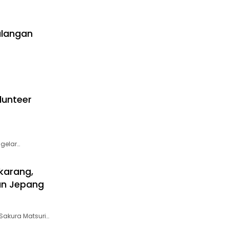
alangan
lunteer
gelar…
ikarang,
an Jepang
Sakura Matsuri…