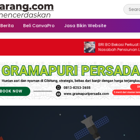
 Berita
Beli CanvaPro
Jasa Bikin Website
BRI BO Bekasi Perkuat Kedeka
Nasabah Pensiunan Lewat Pro
Apresiasi