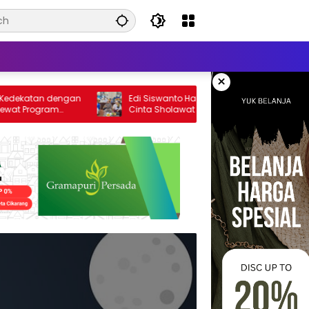
×
tan dengan
Edi Siswanto Hadiri Launching Berkah
gram
Cinta Sholawat Bekasi Raya, Dorong
Pelayanan Ibadah yang Amanah