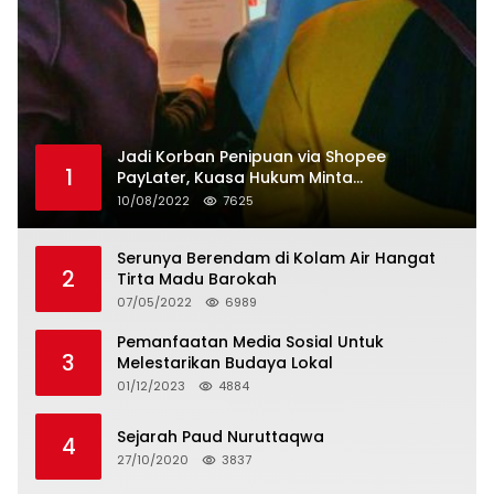
Jadi Korban Penipuan via Shopee
1
PayLater, Kuasa Hukum Minta
Penangguhan Tagihan dan Hapus Bunga
10/08/2022
7625
Serunya Berendam di Kolam Air Hangat
2
Tirta Madu Barokah
07/05/2022
6989
Pemanfaatan Media Sosial Untuk
3
Melestarikan Budaya Lokal
01/12/2023
4884
Sejarah Paud Nuruttaqwa
4
27/10/2020
3837