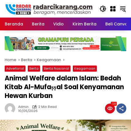
Skip
to
content
Beranda
Berita
Vidio
Kirim Berita
Beli CanvaP
Home
Berita
Keagamaan
Advertorial
Berita
Berita Nasional
Keagamaan
Animal Welfare dalam Islam: Bedah
Kitab Al-Mufaṣṣal Soal Kenyamanan
Hewan Kurban
138
Admin
2 Min Read
10/05/2026