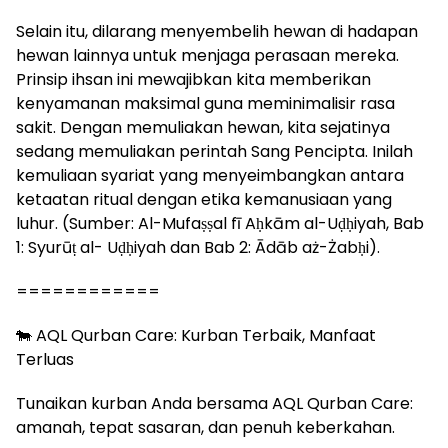
Selain itu, dilarang menyembelih hewan di hadapan
hewan lainnya untuk menjaga perasaan mereka.
Prinsip ihsan ini mewajibkan kita memberikan
kenyamanan maksimal guna meminimalisir rasa
sakit. Dengan memuliakan hewan, kita sejatinya
sedang memuliakan perintah Sang Pencipta. Inilah
kemuliaan syariat yang menyeimbangkan antara
ketaatan ritual dengan etika kemanusiaan yang
luhur. (Sumber: Al-Mufaṣṣal fī Aḥkām al-Uḍḥiyah, Bab
1: Syurūṭ al- Uḍḥiyah dan Bab 2: Ādāb aż-Żabḥi).
============
🐄 AQL Qurban Care: Kurban Terbaik, Manfaat
Terluas
Tunaikan kurban Anda bersama AQL Qurban Care:
amanah, tepat sasaran, dan penuh keberkahan.