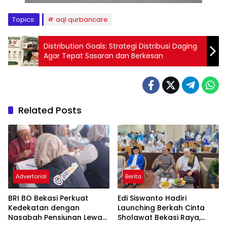
Topics:
aql qurbancare
Distribution Goals: Strategi Distribusi Daging
Agar Tepat Sasaran dan Berkesan
Related Posts
Advertorial
Berita
BRI BO Bekasi Perkuat
Edi Siswanto Hadiri
Kedekatan dengan
Launching Berkah Cinta
Nasabah Pensiunan Lewat
Sholawat Bekasi Raya,
Program Apresiasi
Dorong Pelayanan Ibadah