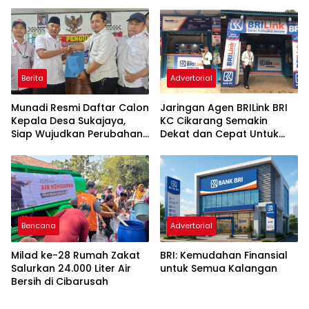
yang Amanah
Berita
Advertorial
Munadi Resmi Daftar Calon
Jaringan Agen BRILink BRI
Kepala Desa Sukajaya,
KC Cikarang Semakin
Siap Wujudkan Perubahan
Dekat dan Cepat Untuk
untuk Pilkades 2026
Layanan Perbankan
Bencana
Advertorial
Milad ke-28 Rumah Zakat
BRI: Kemudahan Finansial
Salurkan 24.000 Liter Air
untuk Semua Kalangan
Bersih di Cibarusah