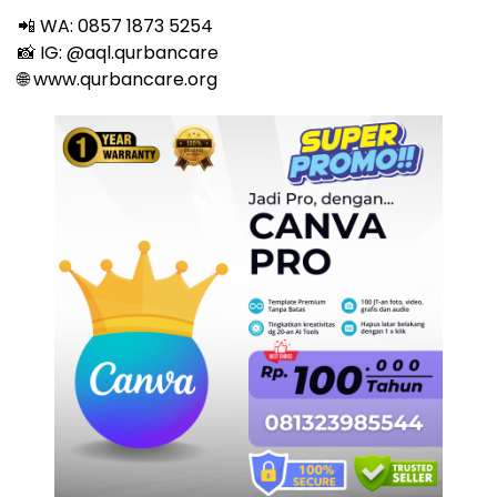
📲 WA: 0857 1873 5254
📸 IG: @aql.qurbancare
🌐 www.qurbancare.org