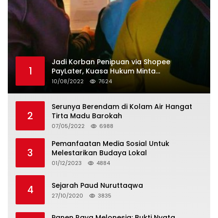
Jadi Korban Penipuan via Shopee
1
PayLater, Kuasa Hukum Minta
Penangguhan Tagihan dan Hapus Bunga
10/08/2022
7624
Serunya Berendam di Kolam Air Hangat
2
Tirta Madu Barokah
07/05/2022
6988
Pemanfaatan Media Sosial Untuk
3
Melestarikan Budaya Lokal
01/12/2023
4884
Sejarah Paud Nuruttaqwa
4
27/10/2020
3835
Panen Raya Melonesia: Bukti Nyata