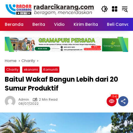
Skip
to
content
Beranda
Berita
Vidio
Kirim Berita
Beli CanvaP
Home
Charity
Charity
ekonomi
Komuniti
Baitul Wakaf Bangun Lebih dari 20
Sumur Produktif
1342
Admin
2 Min Read
08/07/2022