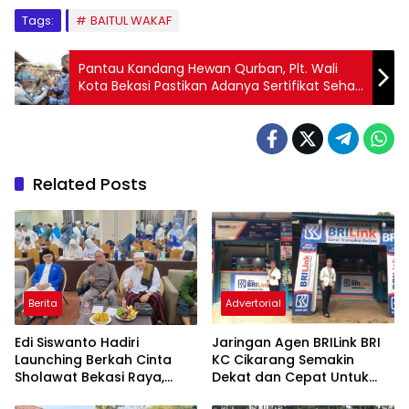
Tags:
BAITUL WAKAF
Pantau Kandang Hewan Qurban, Plt. Wali
Kota Bekasi Pastikan Adanya Sertifikat Sehat
Hewan Qurban
Related Posts
Berita
Advertorial
Edi Siswanto Hadiri
Jaringan Agen BRILink BRI
Launching Berkah Cinta
KC Cikarang Semakin
Sholawat Bekasi Raya,
Dekat dan Cepat Untuk
Dorong Pelayanan Ibadah
Layanan Perbankan