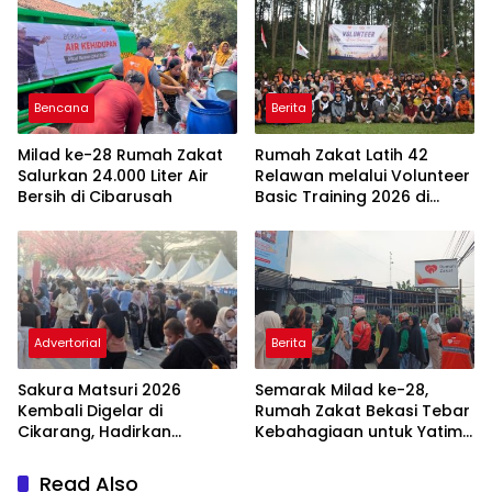
yang Amanah
Bencana
Berita
Milad ke-28 Rumah Zakat
Rumah Zakat Latih 42
Salurkan 24.000 Liter Air
Relawan melalui Volunteer
Bersih di Cibarusah
Basic Training 2026 di
Bogor
Advertorial
Berita
Sakura Matsuri 2026
Semarak Milad ke-28,
Kembali Digelar di
Rumah Zakat Bekasi Tebar
Cikarang, Hadirkan
Kebahagiaan untuk Yatim,
Perpaduan Budaya
Disabilitas, dan
Indonesia dan Jepang
Masyarakat di Bulan
Read Also