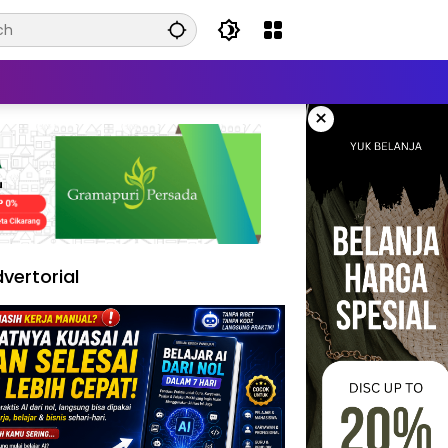
×
vertorial