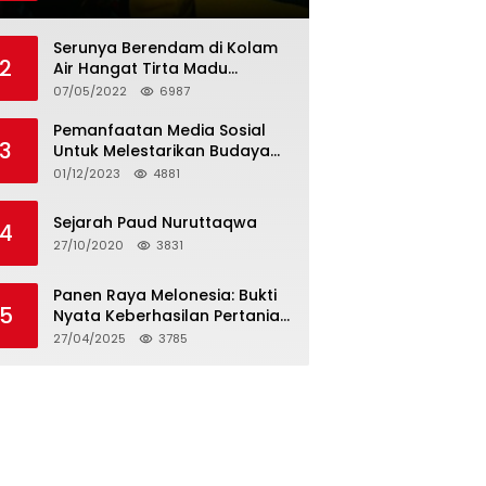
Tagihan dan Hapus Bunga
Serunya Berendam di Kolam
2
Air Hangat Tirta Madu
Barokah
07/05/2022
6987
Pemanfaatan Media Sosial
3
Untuk Melestarikan Budaya
Lokal
01/12/2023
4881
Sejarah Paud Nuruttaqwa
4
27/10/2020
3831
Panen Raya Melonesia: Bukti
5
Nyata Keberhasilan Pertanian
Modern di Kabupaten Bekasi
27/04/2025
3785