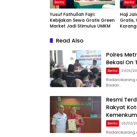
Berita
Berita
Yusuf Fathullah Fajri:
Haji Ja
Kebijakan Sewa Gratis Green
Gratis,
Market Jadi Stimulus UMKM
Karangs
Read Also
Polres Met
Bekasi On 
Berita
21/05/2
Radarcikarang.
Badan…
Resmi Terd
Rakyat Kota
Kemenku
Berita
05/02/2
​Radarcikarang.