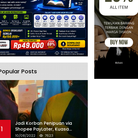
Popular Posts
Jadi Korban Penipuan via
1
Shopee PayLater, Kuasa
Hukum Minta Penangguhan
10/08/2022
7623