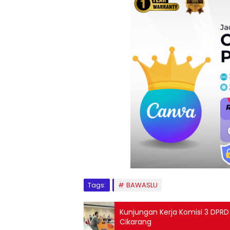
Tags:
BAWASLU
Kunjungan Kerja Komisi 3 DPRD 
Cikarang