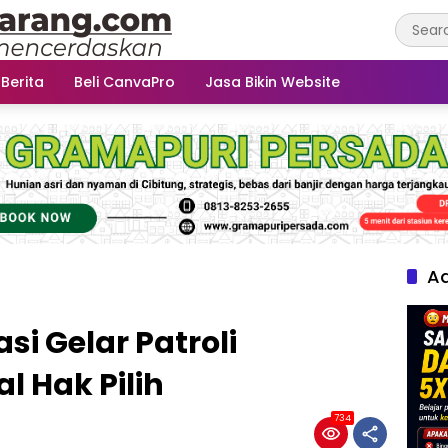
 Berita
Beli CanvaPro
Jasa Bikin Website
Ad
i Gelar Patroli
 Hak Pilih
734