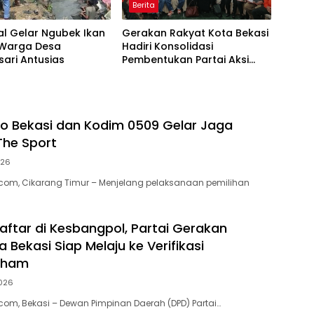
Berita
lal Gelar Ngubek Ikan
Gerakan Rakyat Kota Bekasi
 Warga Desa
Hadiri Konsolidasi
ari Antusias
Pembentukan Partai Aksi
Rakyat di Cianjur
ro Bekasi dan Kodim 0509 Gelar Jaga
The Sport
026
com, Cikarang Timur – Menjelang pelaksanaan pemilihan
aftar di Kesbangpol, Partai Gerakan
 Bekasi Siap Melaju ke Verifikasi
mham
026
com, Bekasi – Dewan Pimpinan Daerah (DPD) Partai…