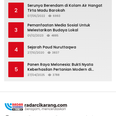
Serunya Berendam di Kolam Air Hangat
2
Tirta Madu Barokah
07/05/2022
6993
Pemanfaatan Media Sosial Untuk
3
Melestarikan Budaya Lokal
01/12/2023
4885
Sejarah Paud Nuruttaqwa
4
27/10/2020
3837
Panen Raya Melonesia: Bukti Nyata
5
Keberhasilan Pertanian Modern di
Kabupaten Bekasi
27/04/2025
3788