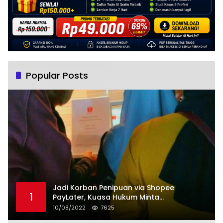
Popular Posts
Jadi Korban Penipuan via Shopee
1
PayLater, Kuasa Hukum Minta
Penangguhan Tagihan dan Hapus Bunga
10/08/2022
7625