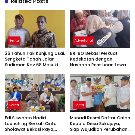
Related Posts
Berita
Advertorial
36 Tahun Tak Kunjung Usai,
BRI BO Bekasi Perkuat
Sengketa Tanah Jalan
Kedekatan dengan
Sudirman Kav 68 Masuki
Nasabah Pensiunan Lewat
Babak Baru
Program Apresiasi
Berita
Berita
Edi Siswanto Hadiri
Munadi Resmi Daftar Calon
Launching Berkah Cinta
Kepala Desa Sukajaya,
Sholawat Bekasi Raya,
Siap Wujudkan Perubahan
Dorong Pelayanan Ibadah
untuk Pilkades 2026