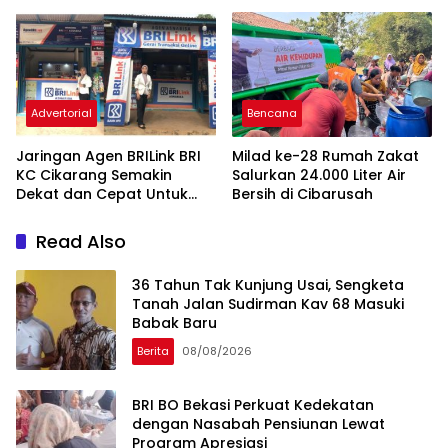
yang Amanah
Advertorial
Bencana
Jaringan Agen BRILink BRI
Milad ke-28 Rumah Zakat
KC Cikarang Semakin
Salurkan 24.000 Liter Air
Dekat dan Cepat Untuk
Bersih di Cibarusah
Layanan Perbankan
Read Also
36 Tahun Tak Kunjung Usai, Sengketa
Tanah Jalan Sudirman Kav 68 Masuki
Babak Baru
Berita
08/08/2026
BRI BO Bekasi Perkuat Kedekatan
dengan Nasabah Pensiunan Lewat
Program Apresiasi