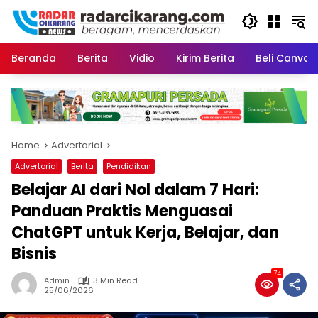
Skip
to
content
Beranda
Berita
Vidio
Kirim Berita
Beli CanvaP
Home
Advertorial
Advertorial
Berita
Pendidikan
Belajar AI dari Nol dalam 7 Hari:
Panduan Praktis Menguasai
ChatGPT untuk Kerja, Belajar, dan
Bisnis
74
Admin
3 Min Read
25/06/2026