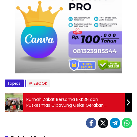
Topics:
EBOOK
Rumah Zakat Bersama BKKBN dan
Puskesmas Cipayung Gelar Gerakan
Bersama Cegah Stunting di Desa
Tanjungbaru