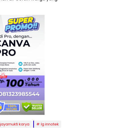
jayamukti karya
lg innotek