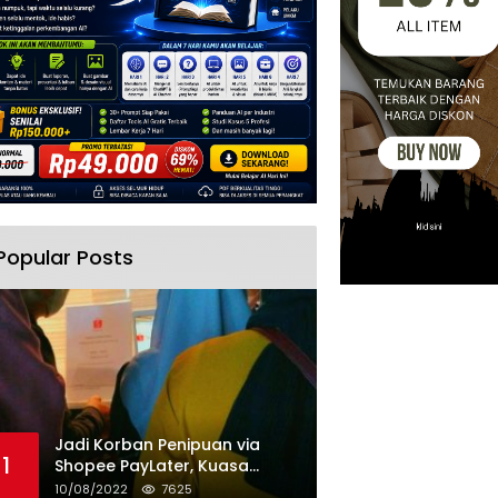
Popular Posts
Jadi Korban Penipuan via
1
Shopee PayLater, Kuasa
Hukum Minta Penangguhan
10/08/2022
7625