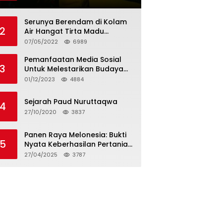
Tagihan dan Hapus Bunga
Serunya Berendam di Kolam
2
Air Hangat Tirta Madu
Barokah
07/05/2022
6989
Pemanfaatan Media Sosial
3
Untuk Melestarikan Budaya
Lokal
01/12/2023
4884
Sejarah Paud Nuruttaqwa
4
27/10/2020
3837
Panen Raya Melonesia: Bukti
5
Nyata Keberhasilan Pertanian
Modern di Kabupaten Bekasi
27/04/2025
3787