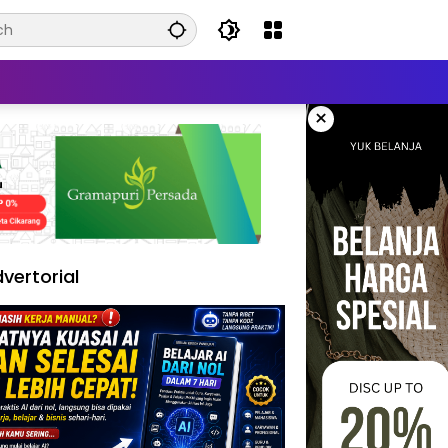
×
vertorial