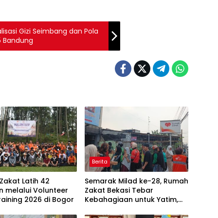
lisasi Gizi Seimbang dan Pola
15 Bandung
Berita
akat Latih 42
Semarak Milad ke-28, Rumah
 melalui Volunteer
Zakat Bekasi Tebar
raining 2026 di Bogor
Kebahagiaan untuk Yatim,
Disabilitas, dan Masyarakat