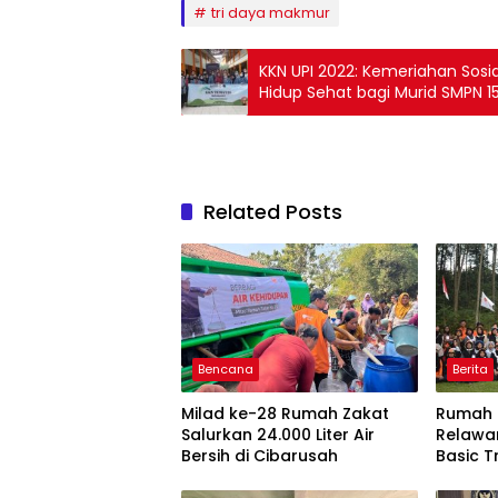
tri daya makmur
KKN UPI 2022: Kemeriahan Sosia
Hidup Sehat bagi Murid SMPN 
Related Posts
Bencana
Berita
Milad ke-28 Rumah Zakat
Rumah Z
Salurkan 24.000 Liter Air
Relawan
Bersih di Cibarusah
Basic T