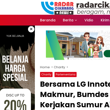
Skip
to
content
Beranda
Berita
Vidio
Kirim
×
Home
Charity
Charity
Parlementaria
Bersama LG Innote
Makmur, Bumdes 
Kerjakan Sumur A