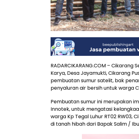
RADARCIKARANG.COM – Cikarang Se
Karya, Desa Jayamukti, Cikarang P
pembuatan sumur satelit, bak penam
penyaluran air bersih untuk warga Ci
Pembuatan sumur ini merupakan imp
Innotek, untuk mengatasi kelangkaan
warga Kp Tegal Luhur RT02 RW03, Ci
di tanah hibah dari Bapak Salim / Ib