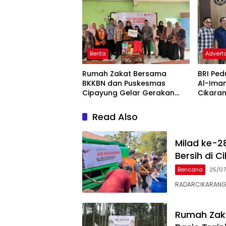
Berita
Adverto
Rumah Zakat Bersama
BRI Ped
BKKBN dan Puskesmas
Al-Ima
Cipayung Gelar Gerakan
Cikaran
Bersama Cegah Stunting di
Pembin
Desa Tanjungbaru
Binaan
Read Also
Milad ke-2
Bersih di C
Bencana
25/0
RADARCIKARANG.C
Rumah Zaka