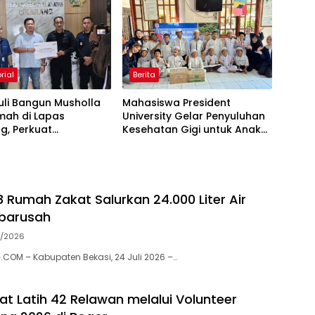
di Bulan Muharram
rial
Berita
uli Bangun Musholla
Mahasiswa President
mah di Lapas
University Gelar Penyuluhan
g, Perkuat
Kesehatan Gigi untuk Anak
aan Spiritual Warga
Panti Asuhan Jakarta Timur
8 Rumah Zakat Salurkan 24.000 Liter Air
ibarusah
7/2026
OM – Kabupaten Bekasi, 24 Juli 2026 –…
t Latih 42 Relawan melalui Volunteer