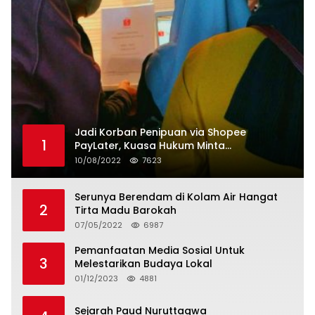
Jadi Korban Penipuan via Shopee
1
PayLater, Kuasa Hukum Minta
Penangguhan Tagihan dan Hapus Bunga
10/08/2022
7623
Serunya Berendam di Kolam Air Hangat
2
Tirta Madu Barokah
07/05/2022
6987
Pemanfaatan Media Sosial Untuk
3
Melestarikan Budaya Lokal
01/12/2023
4881
Sejarah Paud Nuruttaqwa