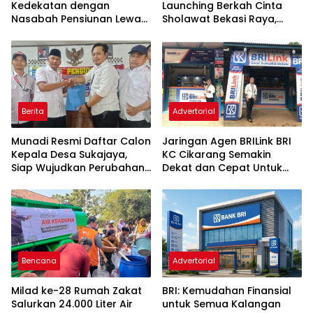
Kedekatan dengan
Launching Berkah Cinta
Nasabah Pensiunan Lewat
Sholawat Bekasi Raya,
Program Apresiasi
Dorong Pelayanan Ibadah
yang Amanah
Berita
Advertorial
Munadi Resmi Daftar Calon
Jaringan Agen BRILink BRI
Kepala Desa Sukajaya,
KC Cikarang Semakin
Siap Wujudkan Perubahan
Dekat dan Cepat Untuk
untuk Pilkades 2026
Layanan Perbankan
Bencana
Advertorial
Milad ke-28 Rumah Zakat
BRI: Kemudahan Finansial
Salurkan 24.000 Liter Air
untuk Semua Kalangan