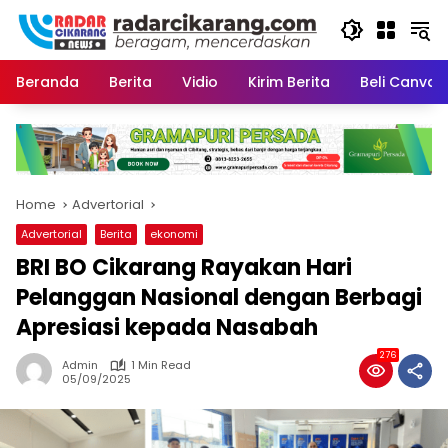
Skip
to
content
Beranda
Berita
Vidio
Kirim Berita
Beli CanvaP
Home
Advertorial
Advertorial
Berita
ekonomi
BRI BO Cikarang Rayakan Hari
Pelanggan Nasional dengan Berbagi
Apresiasi kepada Nasabah
276
Admin
1 Min Read
05/09/2025