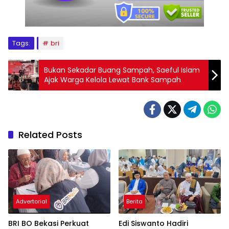
Tags:
bri
Bukan Sekadar Buang Sampah, Saeful Islam
Ajak Warga Kelola Lewat Bank Sampah
Related Posts
Advertorial
Berita
BRI BO Bekasi Perkuat
Edi Siswanto Hadiri