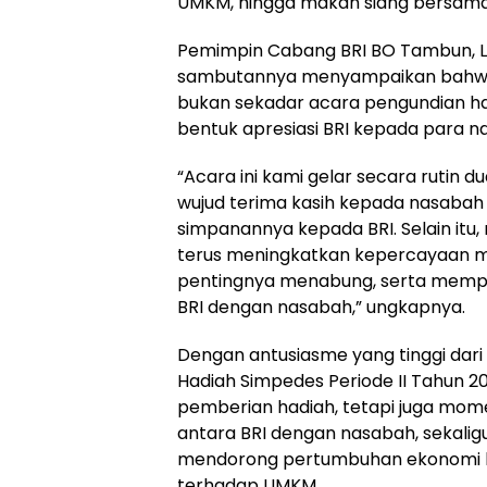
UMKM, hingga makan siang bersama
Pemimpin Cabang BRI BO Tambun, L
sambutannya menyampaikan bahwa
bukan sekadar acara pengundian ha
bentuk apresiasi BRI kepada para na
“Acara ini kami gelar secara rutin d
wujud terima kasih kepada nasaba
simpanannya kepada BRI. Selain itu, m
terus meningkatkan kepercayaan 
pentingnya menabung, serta mempe
BRI dengan nasabah,” ungkapnya.
Dengan antusiasme yang tinggi dar
Hadiah Simpedes Periode II Tahun 2
pemberian hadiah, tetapi juga m
antara BRI dengan nasabah, sekali
mendorong pertumbuhan ekonomi lo
terhadap UMKM.