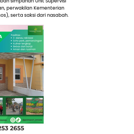
bah simpanan Unit Supervisi
ian, perwakilan Kementerian
os), serta saksi dari nasabah.