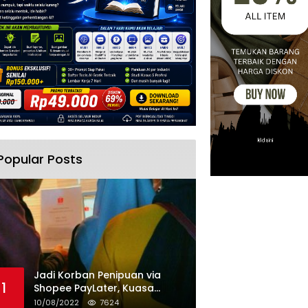
Popular Posts
Jadi Korban Penipuan via
1
Shopee PayLater, Kuasa
Hukum Minta Penangguhan
10/08/2022
7624