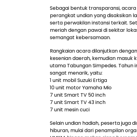
Sebagai bentuk transparansi, acara
perangkat undian yang disaksikan lan
serta perwakilan instansi terkait. Se
meriah dengan pawai di sekitar lok
semangat kebersamaan.
Rangkaian acara dilanjutkan deng
kesenian daerah, kemudian masuk k
utama Tabungan Simpedes. Tahun in
sangat menarik, yaitu:
1 unit mobil Suzuki Ertiga
10 unit motor Yamaha Mio
7 unit Smart TV 50 inch
7 unit Smart TV 43 inch
7 unit mesin cuci
Selain undian hadiah, peserta juga
hiburan, mulai dari penampilan orga