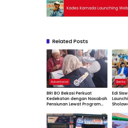
Kades Karnada Launching Web
Related Posts
Advertorial
Berita
BRI BO Bekasi Perkuat
Edi Sis
Kedekatan dengan Nasabah
Launchi
Pensiunan Lewat Program
Sholawa
Apresiasi
Dorong
yang 