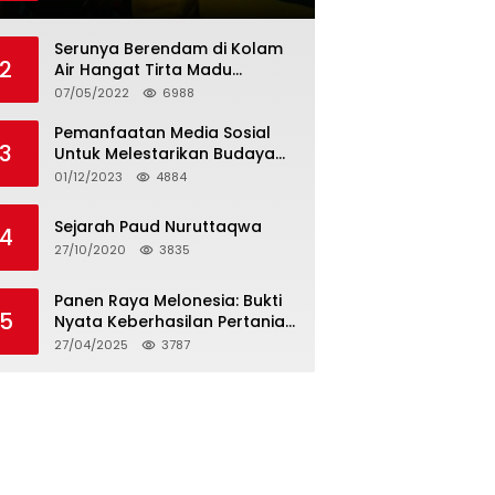
Tagihan dan Hapus Bunga
Serunya Berendam di Kolam
2
Air Hangat Tirta Madu
Barokah
07/05/2022
6988
Pemanfaatan Media Sosial
3
Untuk Melestarikan Budaya
Lokal
01/12/2023
4884
Sejarah Paud Nuruttaqwa
4
27/10/2020
3835
Panen Raya Melonesia: Bukti
5
Nyata Keberhasilan Pertanian
Modern di Kabupaten Bekasi
27/04/2025
3787