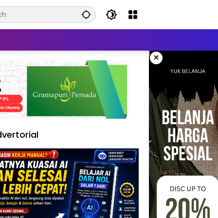
×
vertorial