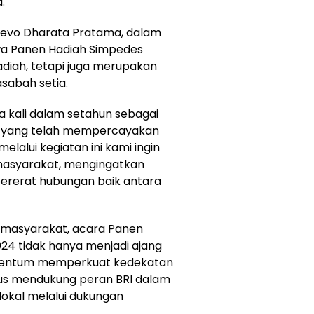
.
evo Dharata Pratama, dalam
 Panen Hadiah Simpedes
diah, tetapi juga merupakan
sabah setia.
ua kali dalam setahun sebagai
h yang telah mempercayakan
elalui kegiatan ini kami ingin
masyarakat, mengingatkan
rerat hubungan baik antara
i masyarakat, acara Panen
024 tidak hanya menjadi ajang
omentum memperkuat kedekatan
gus mendukung peran BRI dalam
kal melalui dukungan