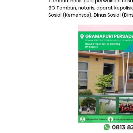
Tambun. Hadir pula perwakilan nasa
BO Tambun, notaris, aparat kepolis
Sosial (Kemensos), Dinas Sosial (Dins