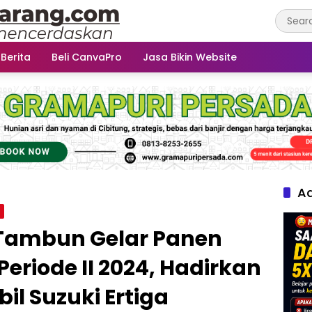
 Berita
Beli CanvaPro
Jasa Bikin Website
Ad
i
e Tambun Gelar Panen
eriode II 2024, Hadirkan
l Suzuki Ertiga