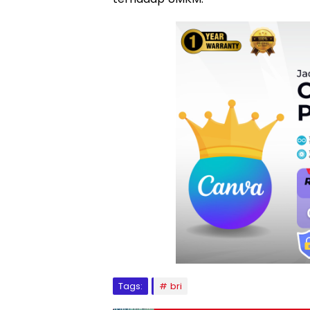
Tags:
bri