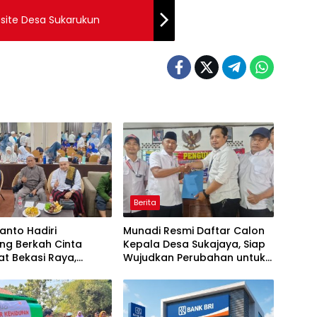
site Desa Sukarukun
Berita
wanto Hadiri
Munadi Resmi Daftar Calon
ng Berkah Cinta
Kepala Desa Sukajaya, Siap
t Bekasi Raya,
Wujudkan Perubahan untuk
 Pelayanan Ibadah
Pilkades 2026
Amanah