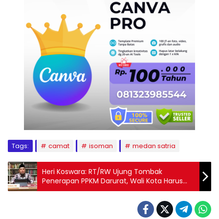
Tags:
camat
isoman
medan satria
Heri Koswara: RT/RW Ujung Tombak
Penerapan PPKM Darurat, Wali Kota Harus
Dengar Aspirasi Mereka