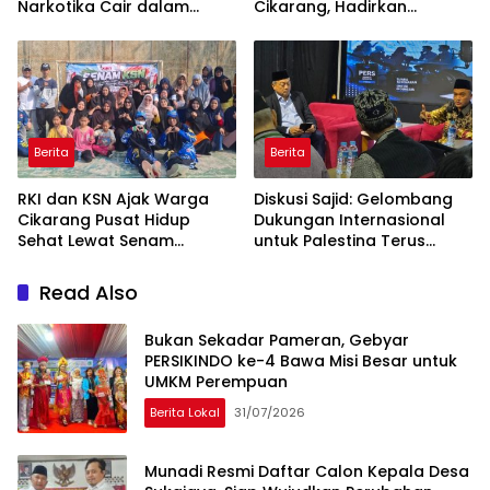
Narkotika Cair dalam
Cikarang, Hadirkan
Rokok Elektrik
Perpaduan Budaya
Indonesia dan Jepang
Berita
Berita
RKI dan KSN Ajak Warga
Diskusi Sajid: Gelombang
Cikarang Pusat Hidup
Dukungan Internasional
Sehat Lewat Senam
untuk Palestina Terus
Bersama dan Pojok
Meluas
Konseling
Read Also
Bukan Sekadar Pameran, Gebyar
PERSIKINDO ke-4 Bawa Misi Besar untuk
UMKM Perempuan
Berita Lokal
31/07/2026
Munadi Resmi Daftar Calon Kepala Desa