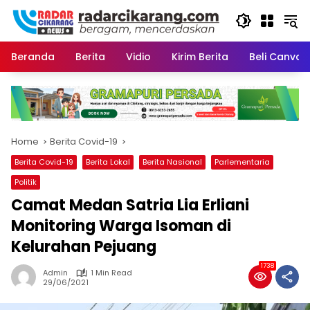
Skip
to
content
Beranda
Berita
Vidio
Kirim Berita
Beli CanvaP
Home
Berita Covid-19
Berita Covid-19
Berita Lokal
Berita Nasional
Parlementaria
Politik
Camat Medan Satria Lia Erliani
Monitoring Warga Isoman di
Kelurahan Pejuang
1738
Admin
1 Min Read
29/06/2021