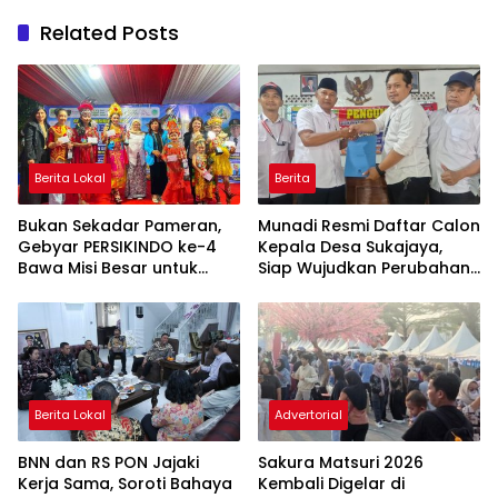
Related Posts
Berita Lokal
Berita
Bukan Sekadar Pameran,
Munadi Resmi Daftar Calon
Gebyar PERSIKINDO ke-4
Kepala Desa Sukajaya,
Bawa Misi Besar untuk
Siap Wujudkan Perubahan
UMKM Perempuan
untuk Pilkades 2026
Berita Lokal
Advertorial
BNN dan RS PON Jajaki
Sakura Matsuri 2026
Kerja Sama, Soroti Bahaya
Kembali Digelar di