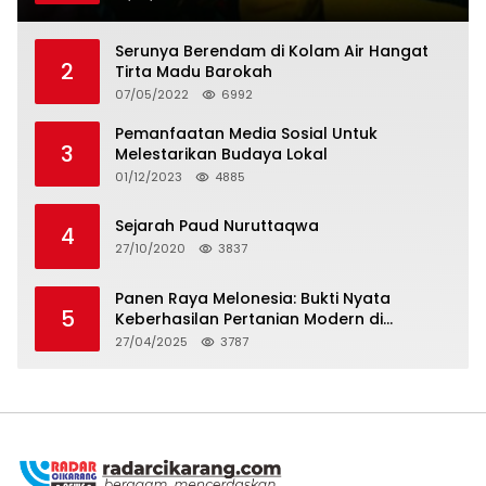
Serunya Berendam di Kolam Air Hangat
2
Tirta Madu Barokah
07/05/2022
6992
Pemanfaatan Media Sosial Untuk
3
Melestarikan Budaya Lokal
01/12/2023
4885
Sejarah Paud Nuruttaqwa
4
27/10/2020
3837
Panen Raya Melonesia: Bukti Nyata
5
Keberhasilan Pertanian Modern di
Kabupaten Bekasi
27/04/2025
3787