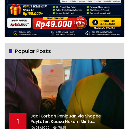
Popular Posts
Jadi Korban Penipuan via Shopee
1
PayLater, Kuasa Hukum Minta
Penangguhan Tagihan dan Hapus Bunga
10/08/2022
7625