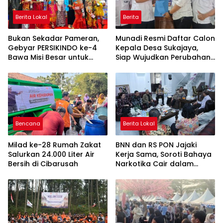
Berita Lokal
Berita
Bukan Sekadar Pameran,
Munadi Resmi Daftar Calon
Gebyar PERSIKINDO ke-4
Kepala Desa Sukajaya,
Bawa Misi Besar untuk
Siap Wujudkan Perubahan
UMKM Perempuan
untuk Pilkades 2026
Bencana
Berita Lokal
Milad ke-28 Rumah Zakat
BNN dan RS PON Jajaki
Salurkan 24.000 Liter Air
Kerja Sama, Soroti Bahaya
Bersih di Cibarusah
Narkotika Cair dalam
Rokok Elektrik