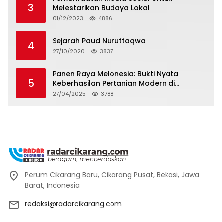
3
Melestarikan Budaya Lokal
01/12/2023
4886
Sejarah Paud Nuruttaqwa
4
27/10/2020
3837
Panen Raya Melonesia: Bukti Nyata
5
Keberhasilan Pertanian Modern di
Kabupaten Bekasi
27/04/2025
3788
Perum Cikarang Baru, Cikarang Pusat, Bekasi, Jawa
Barat, Indonesia
redaksi@radarcikarang.com