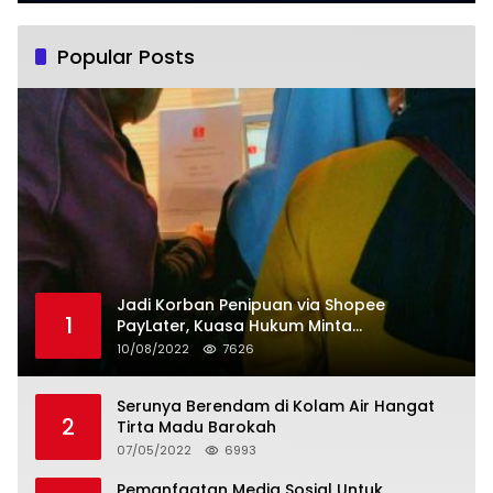
Popular Posts
Jadi Korban Penipuan via Shopee
1
PayLater, Kuasa Hukum Minta
Penangguhan Tagihan dan Hapus Bunga
10/08/2022
7626
Serunya Berendam di Kolam Air Hangat
2
Tirta Madu Barokah
07/05/2022
6993
Pemanfaatan Media Sosial Untuk