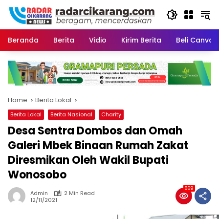
Skip
to
content
Beranda
Berita
Vidio
Kirim Berita
Beli CanvaP
Home
Berita Lokal
Berita Lokal
Berita Nasional
Charity
Desa Sentra Dombos dan Omah
Galeri Mbek Binaan Rumah Zakat
Diresmikan Oleh Wakil Bupati
Wonosobo
869
Admin
2 Min Read
12/11/2021