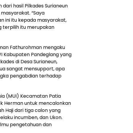
 dari hasil Pilkades Surianeun
 masyarakat. “Saya
ini itu kepada masyarakat,
 terpilih itu merupakan
Iman Fathurohman mengaku
I Kabupaten Pandeglang yang
lkades di Desa Surianeun,
tua sangat mensupport, apa
rangka pengabdian terhadap
sia (MUI) Kecamatan Patia
ik Herman untuk mencalonkan
h Haji dari tiga calon yang
selaku incumben, dan Ukon.
i ilmu pengetahuan dan