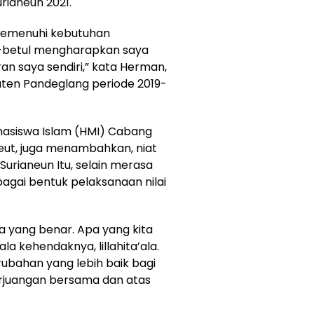
rianeun 2021.
 memenuhi kebutuhan
l-betul mengharapkan saya
ran saya sendiri,” kata Herman,
aten Pandeglang periode 2019-
siswa Islam (HMI) Cabang
eut, juga menambahkan, niat
Surianeun Itu, selain merasa
bagai bentuk pelaksanaan nilai
da yang benar. Apa yang kita
la kehendaknya, lillahita’ala.
bahan yang lebih baik bagi
erjuangan bersama dan atas