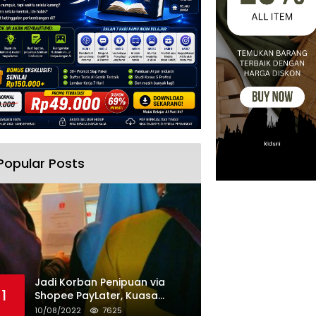
Popular Posts
Jadi Korban Penipuan via
1
Shopee PayLater, Kuasa
Hukum Minta Penangguhan
10/08/2022
7625