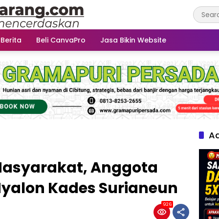
 Berita
Beli CanvaPro
Jasa Bikin Website
Ad
Masyarakat, Anggota
yalon Kades Surianeun
926