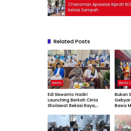
Chairoman Apresiasi Kiprah B
Kelola Sampah
Related Posts
Berita
Berita 
Edi Siswanto Hadiri
Bukan 
Launching Berkah Cinta
Gebyar
Sholawat Bekasi Raya,
Bawa M
Dorong Pelayanan Ibadah
Perem
yang Amanah