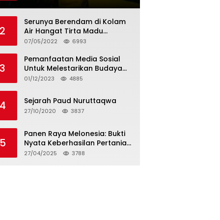
Tagihan dan Hapus Bunga
Serunya Berendam di Kolam
2
Air Hangat Tirta Madu
Barokah
07/05/2022
6993
Pemanfaatan Media Sosial
3
Untuk Melestarikan Budaya
Lokal
01/12/2023
4885
Sejarah Paud Nuruttaqwa
4
27/10/2020
3837
Panen Raya Melonesia: Bukti
5
Nyata Keberhasilan Pertanian
Modern di Kabupaten Bekasi
27/04/2025
3788