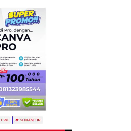
PWI
SURIANEUN