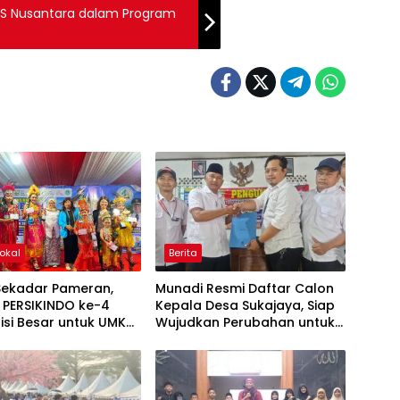
OS Nusantara dalam Program
Lokal
Berita
Sekadar Pameran,
Munadi Resmi Daftar Calon
 PERSIKINDO ke-4
Kepala Desa Sukajaya, Siap
isi Besar untuk UMKM
Wujudkan Perubahan untuk
puan
Pilkades 2026