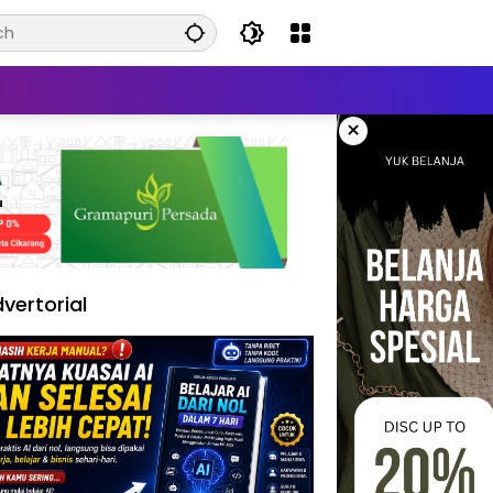
×
vertorial