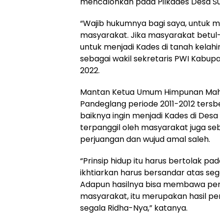
mencalonkan pada Pilkades Desa Su
“Wajib hukumnya bagi saya, untuk
masyarakat. Jika masyarakat betu
untuk menjadi Kades di tanah kelahi
sebagai wakil sekretaris PWI Kabup
2022.
Mantan Ketua Umum Himpunan Maha
Pandeglang periode 2011-2012 tersb
baiknya ingin menjadi Kades di Desa 
terpanggil oleh masyarakat juga se
perjuangan dan wujud amal saleh.
“Prinsip hidup itu harus bertolak pa
ikhtiarkan harus bersandar atas sega
Adapun hasilnya bisa membawa peru
masyarakat, itu merupakan hasil p
segala Ridha-Nya,” katanya.