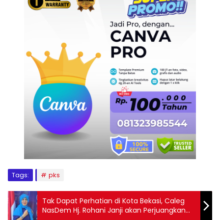
Tags:
pks
Tak Dapat Perhatian di Kota Bekasi, Caleg
NasDem Hj. Rohani Janji akan Perjuangkan
Hak Perempuan, Ibu dan Anak