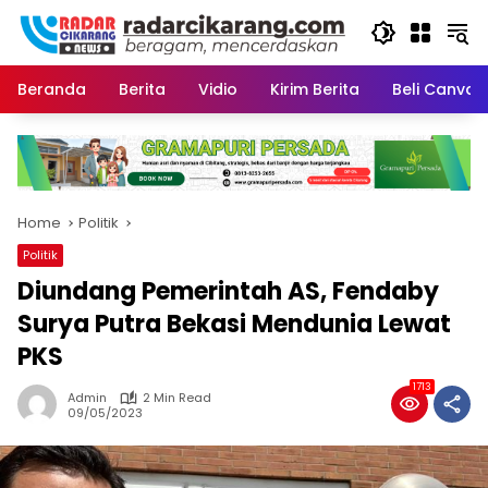
Skip
to
content
Beranda
Berita
Vidio
Kirim Berita
Beli CanvaP
Home
Politik
Politik
Diundang Pemerintah AS, Fendaby
Surya Putra Bekasi Mendunia Lewat
PKS
1713
Admin
2 Min Read
09/05/2023