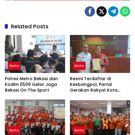
Related Posts
Berita
Berita
Polres Metro Bekasi dan
Resmi Terdaftar di
Kodim 0509 Gelar Jaga
Kesbangpol, Partai
Bekasi On The Sport
Gerakan Rakyat Kota
Bekasi Siap Melaju ke
Verifikasi Kemenkumham
Berita
Berita