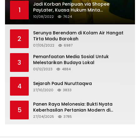
Jadi Korban Penipuan via Shopee
1
PayLater, Kuasa Hukum Minta
Penangguhan Tagihan dan Hapus Bunga
10/08/2022
7624
Serunya Berendam di Kolam Air Hangat
2
Tirta Madu Barokah
07/05/2022
6987
Pemanfaatan Media Sosial Untuk
3
Melestarikan Budaya Lokal
01/12/2023
4884
Sejarah Paud Nuruttaqwa
4
27/10/2020
3833
Panen Raya Melonesia: Bukti Nyata
5
Keberhasilan Pertanian Modern di
Kabupaten Bekasi
27/04/2025
3785