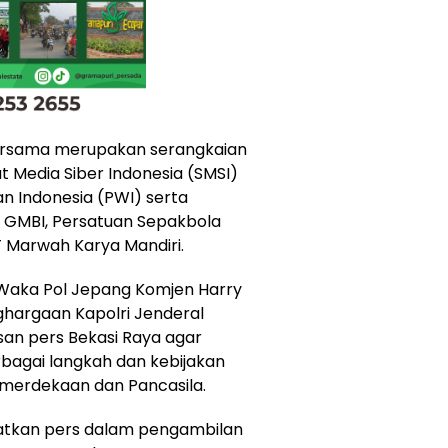
ersama merupakan serangkaian
t Media Siber Indonesia (SMSI)
n Indonesia (PWI) serta
BH GMBI, Persatuan Sepakbola
T Marwah Karya Mandiri.
Waka Pol Jepang Komjen Harry
ghargaan Kapolri Jenderal
san pers Bekasi Raya agar
agai langkah dan kebijakan
kemerdekaan dan Pancasila.
batkan pers dalam pengambilan