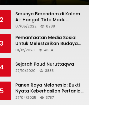
Tagihan dan Hapus Bunga
Serunya Berendam di Kolam
2
Air Hangat Tirta Madu
Barokah
07/05/2022
6988
Pemanfaatan Media Sosial
3
Untuk Melestarikan Budaya
Lokal
01/12/2023
4884
Sejarah Paud Nuruttaqwa
4
27/10/2020
3835
Panen Raya Melonesia: Bukti
5
Nyata Keberhasilan Pertanian
Modern di Kabupaten Bekasi
27/04/2025
3787