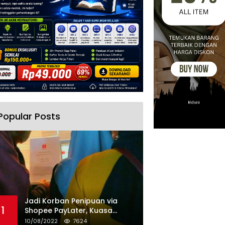
Popular Posts
Jadi Korban Penipuan via
1
Shopee PayLater, Kuasa
Hukum Minta Penangguhan
10/08/2022
7624