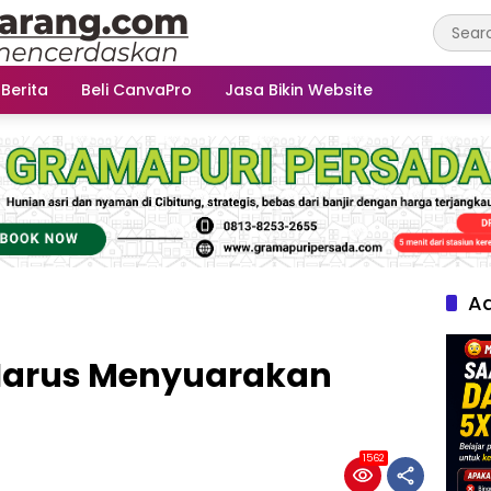
 Berita
Beli CanvaPro
Jasa Bikin Website
Ad
s Harus Menyuarakan
1562