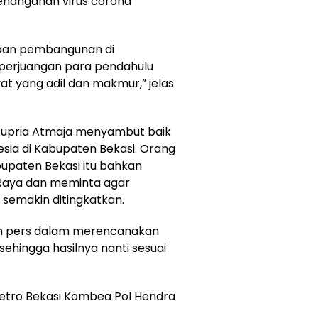
enanganan virus corona
aan pembangunan di
 perjuangan para pendahulu
t yang adil dan makmur,” jelas
a Supria Atmaja menyambut baik
esia di Kabupaten Bekasi. Orang
upaten Bekasi itu bahkan
Raya dan meminta agar
 semakin ditingkatkan.
an pers dalam merencanakan
hingga hasilnya nanti sesuai
etro Bekasi Kombea Pol Hendra