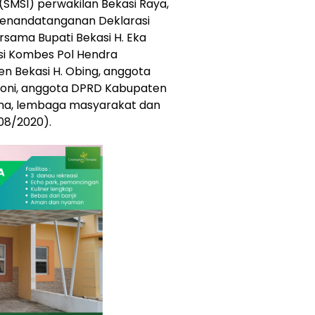
 (SMSI) perwakilan Bekasi Raya,
penandatanganan Deklarasi
sama Bupati Bekasi H. Eka
si Kombes Pol Hendra
n Bekasi H. Obing, anggota
eroni, anggota DPRD Kabupaten
aha, lembaga masyarakat dan
08/2020).