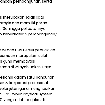
ncanaan pembangunan, serta
.
ers merupakan salah satu
ategis dan memiliki peran
. “Sehingga pelibatannya
p keberhasilan pembangunan,”
MSI dan PWI Peduli perwakilan
ersamaan merupakan salah
as guna memotivasi
utama di wilayah Bekasi Raya.
fesional dalam satu bangunan
DM & korporasi profesonal
rkelanjutan guna menghasilkan
i Era Cyber Physical System
.0 yang sudah berjalan di