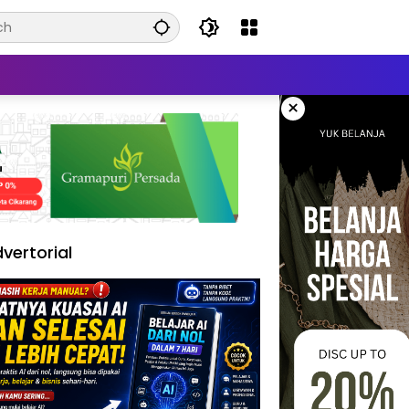
×
vertorial