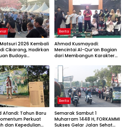
rial
Berita
Matsuri 2026 Kembali
Ahmad Kusmayadi:
 di Cikarang, Hadirkan
Mencintai Al-Qur’an Bagian
uan Budaya
dari Membangun Karakter
sia dan Jepang
Anak Bangsa
Berita
 Afandi: Tahun Baru
Semarak Sambut 1
Momentum Perkuat
Muharram 1448 H, FORKAMMI
h dan Kepedulian
Sukses Gelar Jalan Sehat
dan Bazaar UMKM