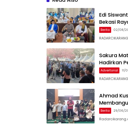
Edi Siswan
Bekasi Ray
Berita
02/08/2
RADARCIKARANG.C
Sakura Mat
Hadirkan P
Advertorial
11/
RADARCIKARANG.
Ahmad Kusm
Membangun
Berita
29/06/2
Radarcikarang.c