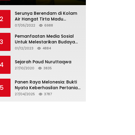
Tagihan dan Hapus Bunga
Serunya Berendam di Kolam
2
Air Hangat Tirta Madu
Barokah
07/05/2022
6988
Pemanfaatan Media Sosial
3
Untuk Melestarikan Budaya
Lokal
01/12/2023
4884
Sejarah Paud Nuruttaqwa
4
27/10/2020
3835
Panen Raya Melonesia: Bukti
5
Nyata Keberhasilan Pertanian
Modern di Kabupaten Bekasi
27/04/2025
3787