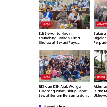
Berita
Adverto
Edi Siswanto Hadiri
Sakura 
Launching Berkah Cinta
Digelar
Sholawat Bekasi Raya,
Perpad
Dorong Pelayanan Ibadah
Indone
yang Amanah
Berita
Berita
RKI dan KSN Ajak Warga
Akhmad
Cikarang Pusat Hidup Sehat
Islam 
Lewat Senam Bersama dan
Ukhuwa
Pojok Konseling
Sosial
Read Also