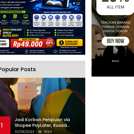
Popular Posts
Jadi Korban Penipuan via
1
Shopee PayLater, Kuasa
Hukum Minta Penangguhan
10/08/2022
7624