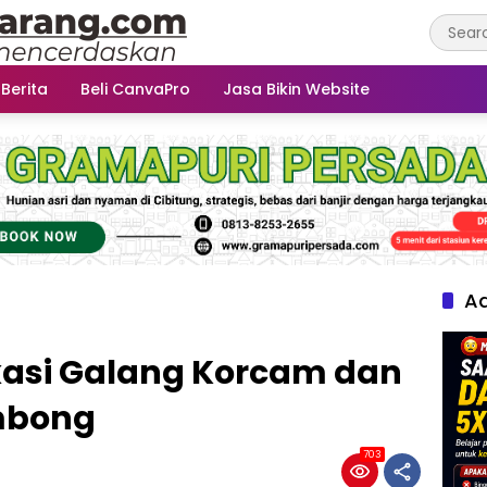
 Berita
Beli CanvaPro
Jasa Bikin Website
Ad
kasi Galang Korcam dan
mbong
703