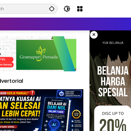
×
vertorial