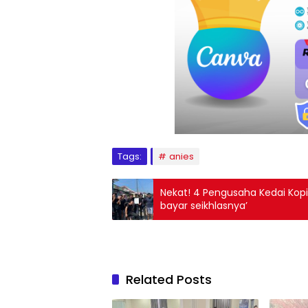
Tags:
anies
Nekat! 4 Pengusaha Kedai Kopi 
bayar seikhlasnya’
Related Posts