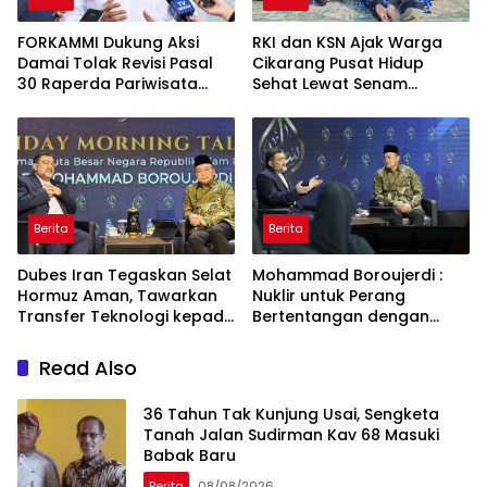
FORKAMMI Dukung Aksi
RKI dan KSN Ajak Warga
Damai Tolak Revisi Pasal
Cikarang Pusat Hidup
30 Raperda Pariwisata
Sehat Lewat Senam
Kabupaten Bekasi
Bersama dan Pojok
Konseling
Berita
Berita
Dubes Iran Tegaskan Selat
Mohammad Boroujerdi :
Hormuz Aman, Tawarkan
Nuklir untuk Perang
Transfer Teknologi kepada
Bertentangan dengan
Indonesia
Islam
Read Also
36 Tahun Tak Kunjung Usai, Sengketa
Tanah Jalan Sudirman Kav 68 Masuki
Babak Baru
Berita
08/08/2026