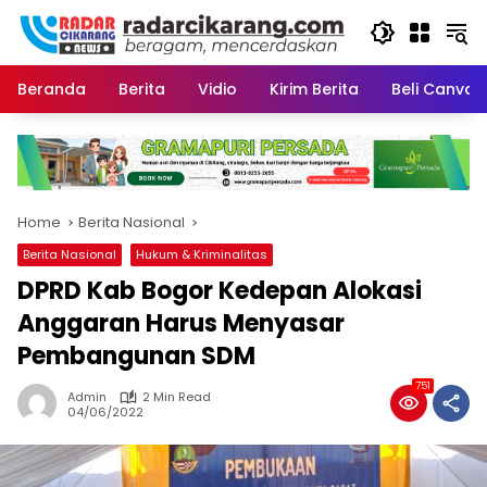
Skip
to
content
Beranda
Berita
Vidio
Kirim Berita
Beli CanvaP
Home
Berita Nasional
Berita Nasional
Hukum & Kriminalitas
DPRD Kab Bogor Kedepan Alokasi
Anggaran Harus Menyasar
Pembangunan SDM
751
Admin
2 Min Read
04/06/2022