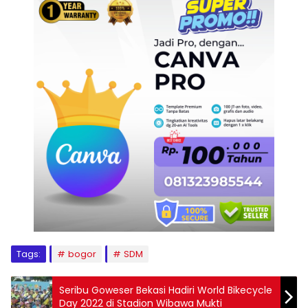
Tags:
bogor
SDM
Seribu Goweser Bekasi Hadiri World Bikecycle
Day 2022 di Stadion Wibawa Mukti