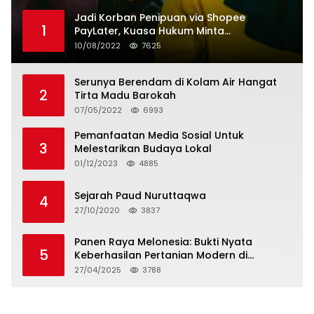
Jadi Korban Penipuan via Shopee
1
PayLater, Kuasa Hukum Minta
Penangguhan Tagihan dan Hapus Bunga
10/08/2022
7625
Serunya Berendam di Kolam Air Hangat
2
Tirta Madu Barokah
07/05/2022
6993
Pemanfaatan Media Sosial Untuk
3
Melestarikan Budaya Lokal
01/12/2023
4885
Sejarah Paud Nuruttaqwa
4
27/10/2020
3837
Panen Raya Melonesia: Bukti Nyata
5
Keberhasilan Pertanian Modern di
Kabupaten Bekasi
27/04/2025
3788