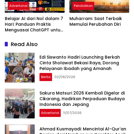
Advertorial
Pendidikan
Belajar AI dari Nol dalam 7
Muharram: Saat Terbaik
Hari: Panduan Praktis
Memulai Perubahan Diri
Menguasai ChatGPT untuk
Kerja, Belajar, dan Bisnis
Read Also
Edi Siswanto Hadiri Launching Berkah
Cinta Sholawat Bekasi Raya, Dorong
Pelayanan Ibadah yang Amanah
Berita
02/08/2026
Sakura Matsuri 2026 Kembali Digelar di
Cikarang, Hadirkan Perpaduan Budaya
Indonesia dan Jepang
Advertorial
11/07/2026
Ahmad Kusmayadi: Mencintai Al-Qur’an