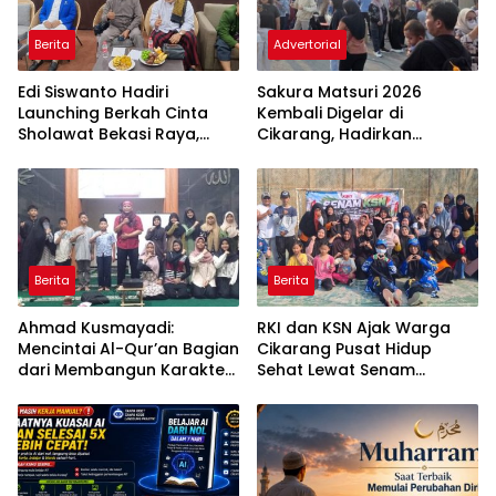
Berita
Advertorial
Edi Siswanto Hadiri
Sakura Matsuri 2026
Launching Berkah Cinta
Kembali Digelar di
Sholawat Bekasi Raya,
Cikarang, Hadirkan
Dorong Pelayanan Ibadah
Perpaduan Budaya
yang Amanah
Indonesia dan Jepang
Berita
Berita
Ahmad Kusmayadi:
RKI dan KSN Ajak Warga
Mencintai Al-Qur’an Bagian
Cikarang Pusat Hidup
dari Membangun Karakter
Sehat Lewat Senam
Anak Bangsa
Bersama dan Pojok
Konseling