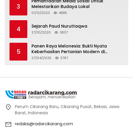
Pemanfaatan Media Sosial Untuk
3
Melestarikan Budaya Lokal
01/12/2023
4885
Sejarah Paud Nuruttaqwa
4
27/10/2020
3837
Panen Raya Melonesia: Bukti Nyata
5
Keberhasilan Pertanian Modern di
Kabupaten Bekasi
27/04/2025
3787
Perum Cikarang Baru, Cikarang Pusat, Bekasi, Jawa
Barat, Indonesia
redaksi@radarcikarang.com