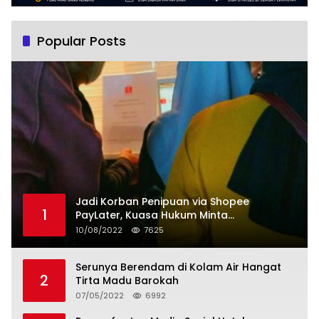
Popular Posts
Jadi Korban Penipuan via Shopee
1
PayLater, Kuasa Hukum Minta
Penangguhan Tagihan dan Hapus Bunga
10/08/2022
7625
Serunya Berendam di Kolam Air Hangat
2
Tirta Madu Barokah
07/05/2022
6992