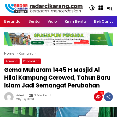
Skip
to
content
Beranda
Berita
Vidio
Kirim Berita
Beli CanvaP
Home
Komuniti
Komuniti
Pendidikan
Gema Muharam 1445 H Masjid Al
Hilal Kampung Cerewed, Tahun Baru
Islam Jadi Semangat Perubahan
1156
Admin
2 Min Read
20/07/2023