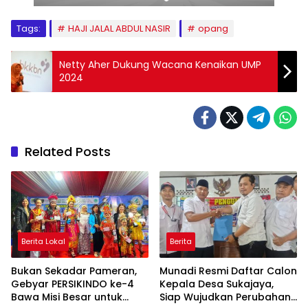
Tags:
HAJI JALAL ABDUL NASIR
opang
Netty Aher Dukung Wacana Kenaikan UMP
2024
Related Posts
Berita Lokal
Berita
Bukan Sekadar Pameran,
Munadi Resmi Daftar Calon
Gebyar PERSIKINDO ke-4
Kepala Desa Sukajaya,
Bawa Misi Besar untuk
Siap Wujudkan Perubahan