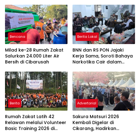
UMKM Perempuan
untuk Pilkades 2026
Bencana
Berita Lokal
Milad ke-28 Rumah Zakat
BNN dan RS PON Jajaki
Salurkan 24.000 Liter Air
Kerja Sama, Soroti Bahaya
Bersih di Cibarusah
Narkotika Cair dalam
Rokok Elektrik
Berita
Advertorial
Rumah Zakat Latih 42
Sakura Matsuri 2026
Relawan melalui Volunteer
Kembali Digelar di
Basic Training 2026 di
Cikarang, Hadirkan
Bogor
Perpaduan Budaya