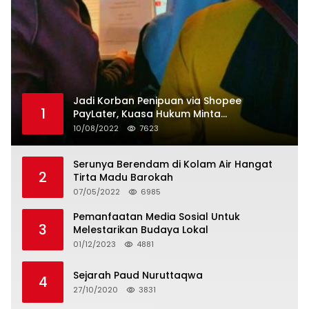
Jadi Korban Penipuan via Shopee
1
PayLater, Kuasa Hukum Minta
Penangguhan Tagihan dan Hapus Bunga
10/08/2022
7623
Serunya Berendam di Kolam Air Hangat
2
Tirta Madu Barokah
07/05/2022
6985
Pemanfaatan Media Sosial Untuk
3
Melestarikan Budaya Lokal
01/12/2023
4881
Sejarah Paud Nuruttaqwa
4
27/10/2020
3831