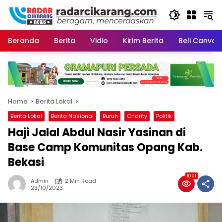
Skip
to
content
Beranda
Berita
Vidio
Kirim Berita
Beli CanvaP
Home
Berita Lokal
Berita Lokal
Berita Nasional
Buruh
Charity
Politik
Haji Jalal Abdul Nasir Yasinan di
Base Camp Komunitas Opang Kab.
Bekasi
1091
Admin
2 Min Read
23/10/2023