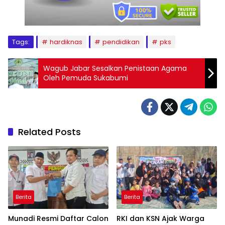
Tags:
hardiknas
pendidikan
pks
Wagub Jabar Sesalkan Penistaan Agama
Oleh Pemuda Sukabumi
Related Posts
Berita
Berita
Munadi Resmi Daftar Calon
RKI dan KSN Ajak Warga