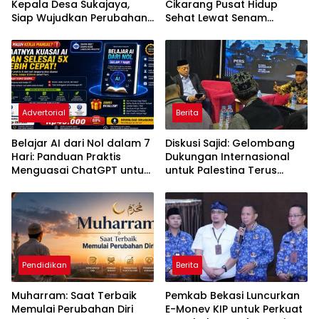
Kepala Desa Sukajaya,
Cikarang Pusat Hidup
Siap Wujudkan Perubahan
Sehat Lewat Senam
untuk Pilkades 2026
Bersama dan Pojok
Konseling
Advertorial
Berita
Belajar AI dari Nol dalam 7
Diskusi Sajid: Gelombang
Hari: Panduan Praktis
Dukungan Internasional
Menguasai ChatGPT untuk
untuk Palestina Terus
Kerja, Belajar, dan Bisnis
Meluas
Pendidikan
Berita
Muharram: Saat Terbaik
Pemkab Bekasi Luncurkan
Memulai Perubahan Diri
E-Monev KIP untuk Perkuat