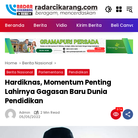
Skip
to
content
Beranda
Berita
Vidio
Kirim Berita
Beli CanvaP
Home
Berita Nasional
Berita Nasional
Parlementaria
Pendidikan
Hardiknas, Momentum Penting
Lahirnya Gagasan Baru Dunia
Pendidikan
974
Admin
2 Min Read
05/05/2022