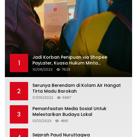
Jadi Korban Penipuan via Shopee
1
PayLater, Kuasa Hukum Minta
Penangguhan Tagihan dan Hapus Bunga
10/08/2022
7623
Serunya Berendam di Kolam Air Hangat
2
Tirta Madu Barokah
07/05/2022
6987
Pemanfaatan Media Sosial Untuk
3
Melestarikan Budaya Lokal
01/12/2023
4881
Sejarah Paud Nuruttaqwa