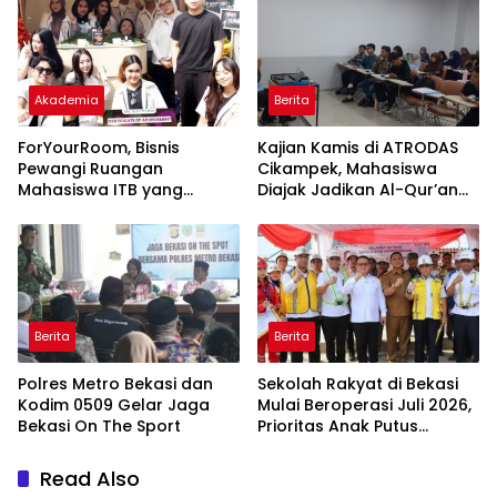
Akademia
Berita
ForYourRoom, Bisnis
Kajian Kamis di ATRODAS
Pewangi Ruangan
Cikampek, Mahasiswa
Mahasiswa ITB yang
Diajak Jadikan Al-Qur’an
Menasional
Pedoman Hidup
Berita
Berita
Polres Metro Bekasi dan
Sekolah Rakyat di Bekasi
Kodim 0509 Gelar Jaga
Mulai Beroperasi Juli 2026,
Bekasi On The Sport
Prioritas Anak Putus
Sekolah
Read Also