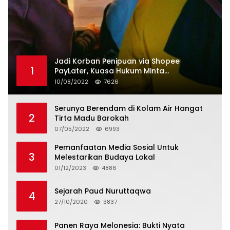
Jadi Korban Penipuan via Shopee
1
PayLater, Kuasa Hukum Minta
Penangguhan Tagihan dan Hapus Bunga
10/08/2022
7626
Serunya Berendam di Kolam Air Hangat
2
Tirta Madu Barokah
07/05/2022
6993
Pemanfaatan Media Sosial Untuk
3
Melestarikan Budaya Lokal
01/12/2023
4886
Sejarah Paud Nuruttaqwa
4
27/10/2020
3837
Panen Raya Melonesia: Bukti Nyata