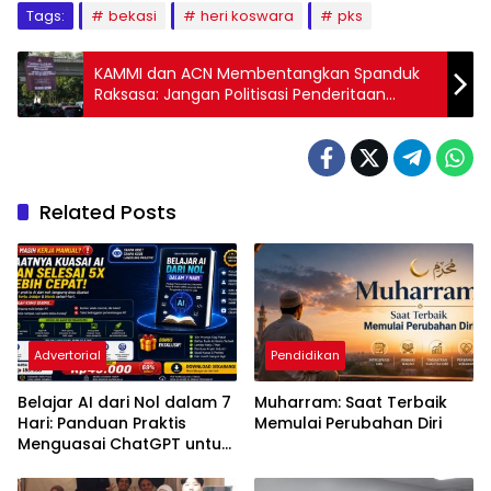
Tags:
bekasi
heri koswara
pks
KAMMI dan ACN Membentangkan Spanduk
Raksasa: Jangan Politisasi Penderitaan
Korban Perkosaan untuk Melindungi Para
Pelaku Seks Bebas
Related Posts
Advertorial
Pendidikan
Belajar AI dari Nol dalam 7
Muharram: Saat Terbaik
Hari: Panduan Praktis
Memulai Perubahan Diri
Menguasai ChatGPT untuk
Kerja, Belajar, dan Bisnis