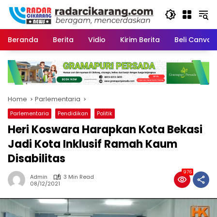
Skip
to
content
Beranda
Berita
Vidio
Kirim Berita
Beli CanvaP
Home
Parlementaria
Parlementaria
Pendidikan
Politik
Heri Koswara Harapkan Kota Bekasi
Jadi Kota Inklusif Ramah Kaum
Disabilitas
976
Admin
3 Min Read
08/12/2021