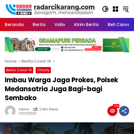
Skip
to
content
Beranda
Berita
Vidio
Kirim Berita
Beli CanvaP
Home
Berita Covid-19
Berita Covid-19
Charity
Imbau Warga Jaga Prokes, Polsek
Medansatria Juga Bagi-bagi
Sembako
774
Admin
2 Min Read
17/07/2021