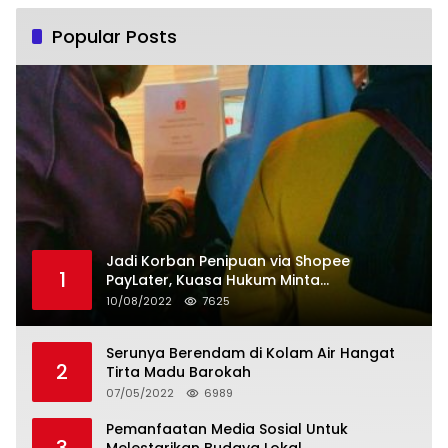
Popular Posts
Jadi Korban Penipuan via Shopee
1
PayLater, Kuasa Hukum Minta
Penangguhan Tagihan dan Hapus Bunga
10/08/2022
7625
Serunya Berendam di Kolam Air Hangat
2
Tirta Madu Barokah
07/05/2022
6989
Pemanfaatan Media Sosial Untuk