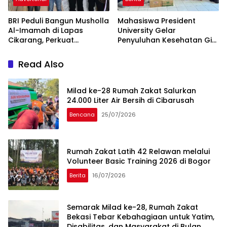
BRI Peduli Bangun Musholla
Mahasiswa President
Al-Imamah di Lapas
University Gelar
Cikarang, Perkuat
Penyuluhan Kesehatan Gigi
Pembinaan Spiritual Warga
untuk Anak Panti Asuhan
Binaan
Jakarta Timur
Read Also
Milad ke-28 Rumah Zakat Salurkan
24.000 Liter Air Bersih di Cibarusah
Bencana
25/07/2026
Rumah Zakat Latih 42 Relawan melalui
Volunteer Basic Training 2026 di Bogor
Berita
16/07/2026
Semarak Milad ke-28, Rumah Zakat
Bekasi Tebar Kebahagiaan untuk Yatim,
Disabilitas, dan Masyarakat di Bulan