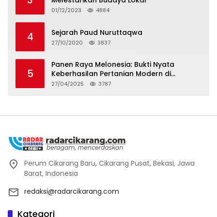
3
Melestarikan Budaya Lokal
01/12/2023
4884
Sejarah Paud Nuruttaqwa
4
27/10/2020
3837
Panen Raya Melonesia: Bukti Nyata
5
Keberhasilan Pertanian Modern di
Kabupaten Bekasi
27/04/2025
3787
Perum Cikarang Baru, Cikarang Pusat, Bekasi, Jawa
Barat, Indonesia
redaksi@radarcikarang.com
Kategori