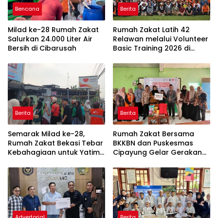
Bencana
Berita
Milad ke-28 Rumah Zakat
Rumah Zakat Latih 42
Salurkan 24.000 Liter Air
Relawan melalui Volunteer
Bersih di Cibarusah
Basic Training 2026 di
Bogor
Berita
Berita
Semarak Milad ke-28,
Rumah Zakat Bersama
Rumah Zakat Bekasi Tebar
BKKBN dan Puskesmas
Kebahagiaan untuk Yatim,
Cipayung Gelar Gerakan
Disabilitas, dan
Bersama Cegah Stunting di
Masyarakat di Bulan
Desa Tanjungbaru
Muharram
Advertorial
Berita