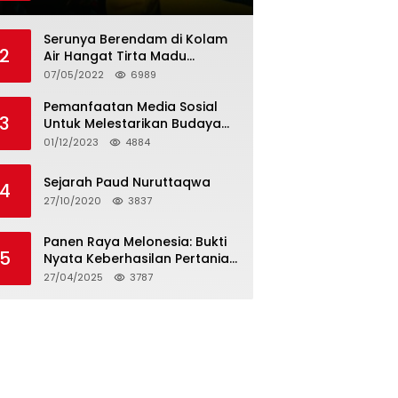
Tagihan dan Hapus Bunga
Serunya Berendam di Kolam
2
Air Hangat Tirta Madu
Barokah
07/05/2022
6989
Pemanfaatan Media Sosial
3
Untuk Melestarikan Budaya
Lokal
01/12/2023
4884
Sejarah Paud Nuruttaqwa
4
27/10/2020
3837
Panen Raya Melonesia: Bukti
5
Nyata Keberhasilan Pertanian
Modern di Kabupaten Bekasi
27/04/2025
3787