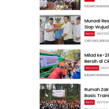
RADARCIKARANG.C
Munadi Res
Siap Wujud
Berita
29/07/2
CIBITUNG, BEKAS
Milad ke-2
Bersih di C
Bencana
25/0
RADARCIKARANG.C
Rumah Zaka
Basic Train
Berita
16/07/2