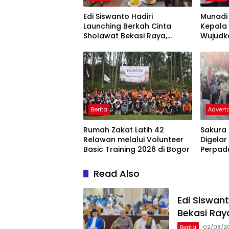
Edi Siswanto Hadiri
Munadi
Launching Berkah Cinta
Kepala 
Sholawat Bekasi Raya,
Wujudk
Dorong Pelayanan Ibadah
Pilkade
yang Amanah
Berita
Adverto
Rumah Zakat Latih 42
Sakura 
Relawan melalui Volunteer
Digelar
Basic Training 2026 di Bogor
Perpad
Indone
Read Also
Edi Siswan
Bekasi Ray
Berita
02/08/2