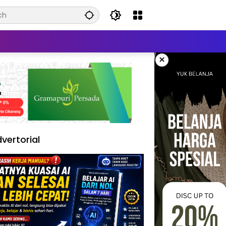
×
vertorial