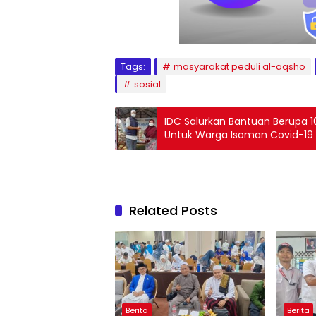
Tags:
masyarakat peduli al-aqsho
sosial
IDC Salurkan Bantuan Berupa 1
Untuk Warga Isoman Covid-19
Related Posts
Berita
Berita