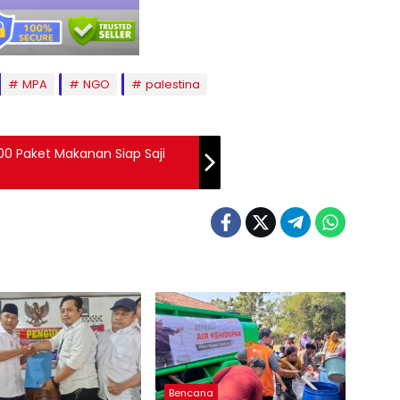
MPA
NGO
palestina
00 Paket Makanan Siap Saji
Bencana