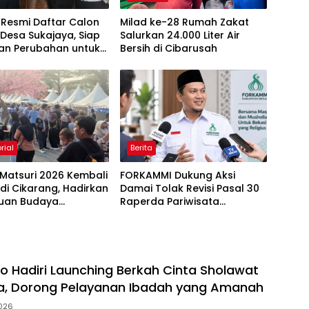
 Resmi Daftar Calon
Milad ke-28 Rumah Zakat
Desa Sukajaya, Siap
Salurkan 24.000 Liter Air
an Perubahan untuk
Bersih di Cibarusah
s 2026
rial
Berita
Matsuri 2026 Kembali
FORKAMMI Dukung Aksi
 di Cikarang, Hadirkan
Damai Tolak Revisi Pasal 30
uan Budaya
Raperda Pariwisata
sia dan Jepang
Kabupaten Bekasi
to Hadiri Launching Berkah Cinta Sholawat
a, Dorong Pelayanan Ibadah yang Amanah
026