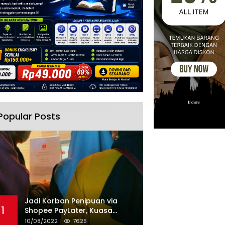
Popular Posts
Jadi Korban Penipuan via
1
Shopee PayLater, Kuasa
Hukum Minta Penangguhan
10/08/2022
7625