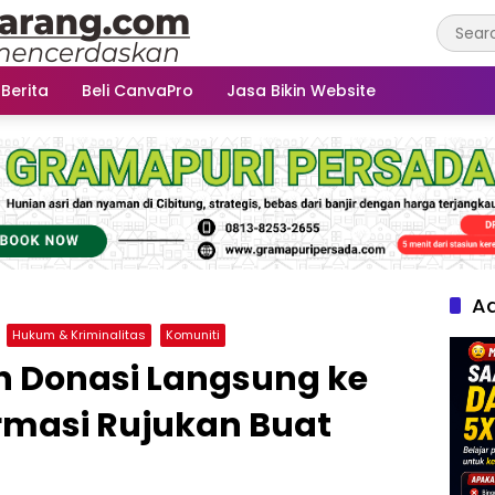
 Berita
Beli CanvaPro
Jasa Bikin Website
Ad
Hukum & Kriminalitas
Komuniti
n Donasi Langsung ke
ormasi Rujukan Buat