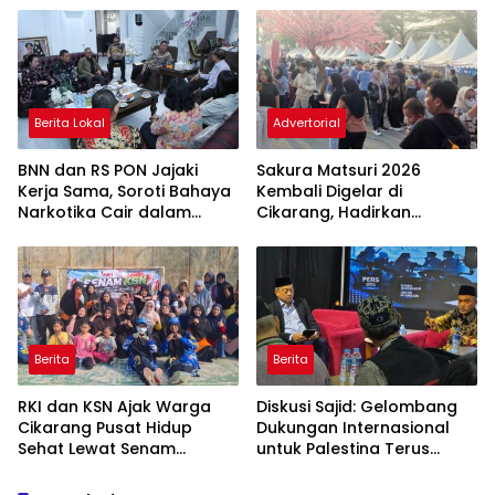
Berita Lokal
Advertorial
BNN dan RS PON Jajaki
Sakura Matsuri 2026
Kerja Sama, Soroti Bahaya
Kembali Digelar di
Narkotika Cair dalam
Cikarang, Hadirkan
Rokok Elektrik
Perpaduan Budaya
Indonesia dan Jepang
Berita
Berita
RKI dan KSN Ajak Warga
Diskusi Sajid: Gelombang
Cikarang Pusat Hidup
Dukungan Internasional
Sehat Lewat Senam
untuk Palestina Terus
Bersama dan Pojok
Meluas
Konseling