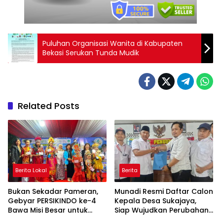
Puluhan Organisasi Wanita di Kabupaten
Bekasi Serukan Tunda Mudik
Related Posts
Berita Lokal
Berita
Bukan Sekadar Pameran,
Munadi Resmi Daftar Calon
Gebyar PERSIKINDO ke-4
Kepala Desa Sukajaya,
Bawa Misi Besar untuk
Siap Wujudkan Perubahan
UMKM Perempuan
untuk Pilkades 2026