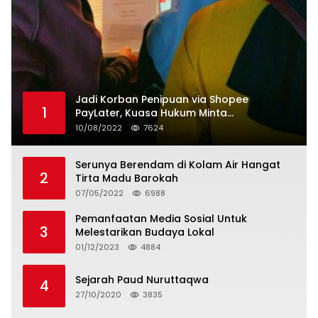
Jadi Korban Penipuan via Shopee
1
PayLater, Kuasa Hukum Minta
Penangguhan Tagihan dan Hapus Bunga
10/08/2022
7624
Serunya Berendam di Kolam Air Hangat
2
Tirta Madu Barokah
07/05/2022
6988
Pemanfaatan Media Sosial Untuk
3
Melestarikan Budaya Lokal
01/12/2023
4884
Sejarah Paud Nuruttaqwa
4
27/10/2020
3835