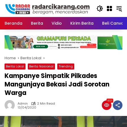
Skip
to
content
Beranda
Berita
Vidio
Kirim Berita
Beli CanvaP
Home
Berita Lokal
Berita Lokal
Berita Nasional
Trending
Kampanye Simpatik Pilkades
Mangunjaya Bekasi Jadi Sorotan
Warga
1021
Admin
2 Min Read
13/04/2020