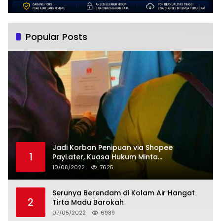
Popular Posts
Jadi Korban Penipuan via Shopee
1
PayLater, Kuasa Hukum Minta
Penangguhan Tagihan dan Hapus Bunga
10/08/2022
7625
Serunya Berendam di Kolam Air Hangat
2
Tirta Madu Barokah
07/05/2022
6989