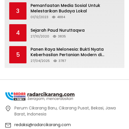
Pemanfaatan Media Sosial Untuk
3
Melestarikan Budaya Lokal
01/12/2023
4884
Sejarah Paud Nuruttaqwa
4
27/10/2020
3835
Panen Raya Melonesia: Bukti Nyata
5
Keberhasilan Pertanian Modern di
Kabupaten Bekasi
27/04/2025
3787
Perum Cikarang Baru, Cikarang Pusat, Bekasi, Jawa
Barat, Indonesia
redaksi@radarcikarang.com