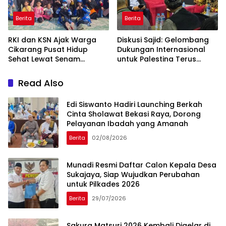
Berita
Berita
RKI dan KSN Ajak Warga
Diskusi Sajid: Gelombang
Cikarang Pusat Hidup
Dukungan Internasional
Sehat Lewat Senam
untuk Palestina Terus
Bersama dan Pojok
Meluas
Konseling
Read Also
Edi Siswanto Hadiri Launching Berkah
Cinta Sholawat Bekasi Raya, Dorong
Pelayanan Ibadah yang Amanah
Berita
02/08/2026
Munadi Resmi Daftar Calon Kepala Desa
Sukajaya, Siap Wujudkan Perubahan
untuk Pilkades 2026
Berita
29/07/2026
Sakura Matsuri 2026 Kembali Digelar di