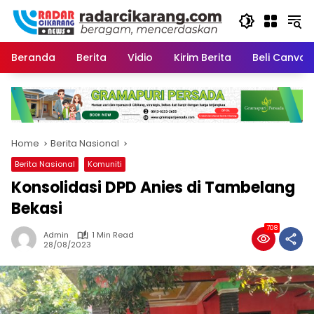
Skip
to
content
Beranda
Berita
Vidio
Kirim Berita
Beli CanvaP
Home
Berita Nasional
Berita Nasional
Komuniti
Konsolidasi DPD Anies di Tambelang
Bekasi
708
Admin
1 Min Read
28/08/2023