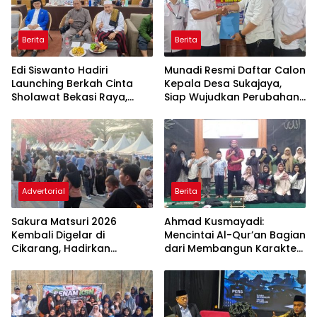
Berita
Berita
Edi Siswanto Hadiri
Munadi Resmi Daftar Calon
Launching Berkah Cinta
Kepala Desa Sukajaya,
Sholawat Bekasi Raya,
Siap Wujudkan Perubahan
Dorong Pelayanan Ibadah
untuk Pilkades 2026
yang Amanah
Advertorial
Berita
Sakura Matsuri 2026
Ahmad Kusmayadi:
Kembali Digelar di
Mencintai Al-Qur’an Bagian
Cikarang, Hadirkan
dari Membangun Karakter
Perpaduan Budaya
Anak Bangsa
Indonesia dan Jepang