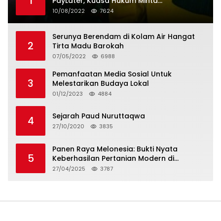
1
PayLater, Kuasa Hukum Minta
Penangguhan Tagihan dan Hapus Bunga
10/08/2022
7624
Serunya Berendam di Kolam Air Hangat
2
Tirta Madu Barokah
07/05/2022
6988
Pemanfaatan Media Sosial Untuk
3
Melestarikan Budaya Lokal
01/12/2023
4884
Sejarah Paud Nuruttaqwa
4
27/10/2020
3835
Panen Raya Melonesia: Bukti Nyata
5
Keberhasilan Pertanian Modern di
Kabupaten Bekasi
27/04/2025
3787