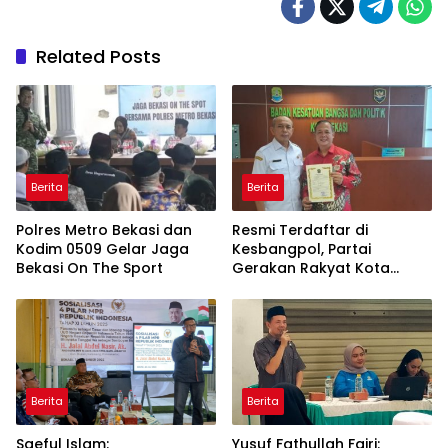
Related Posts
Berita
Berita
Polres Metro Bekasi dan
Resmi Terdaftar di
Kodim 0509 Gelar Jaga
Kesbangpol, Partai
Bekasi On The Sport
Gerakan Rakyat Kota
Bekasi Siap Melaju ke
Verifikasi Kemenkumham
Berita
Berita
Saeful Islam:
Yusuf Fathullah Fajri: