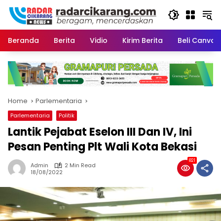
Skip
to
content
Beranda
Berita
Vidio
Kirim Berita
Beli CanvaP
Home
Parlementaria
Parlementaria
Politik
Lantik Pejabat Eselon III Dan IV, Ini
Pesan Penting Plt Wali Kota Bekasi
821
Admin
2 Min Read
18/08/2022