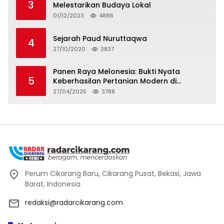
3
Melestarikan Budaya Lokal
01/12/2023
4886
Sejarah Paud Nuruttaqwa
4
27/10/2020
3837
Panen Raya Melonesia: Bukti Nyata
5
Keberhasilan Pertanian Modern di
Kabupaten Bekasi
27/04/2025
3788
Perum Cikarang Baru, Cikarang Pusat, Bekasi, Jawa
Barat, Indonesia
redaksi@radarcikarang.com