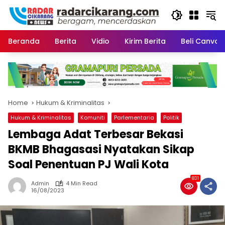
Skip
to
content
Beranda
Berita
Vidio
Kirim Berita
Beli CanvaP
Home
Hukum & Kriminalitas
Hukum & Kriminalitas
Komuniti
Parlementaria
Politik
Lembaga Adat Terbesar Bekasi
BKMB Bhagasasi Nyatakan Sikap
Soal Penentuan PJ Wali Kota
831
Admin
4 Min Read
16/08/2023