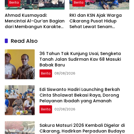
Berita
Berita
Ahmad Kusmayadi:
RKI dan KSN Ajak Warga
Mencintai Al-Qur’an Bagian
Cikarang Pusat Hidup
dari Membangun Karakter
Sehat Lewat Senam
Anak Bangsa
Bersama dan Pojok
Konseling
Read Also
36 Tahun Tak Kunjung Usai, Sengketa
Tanah Jalan Sudirman Kav 68 Masuki
Babak Baru
Berita
08/08/2026
Edi Siswanto Hadiri Launching Berkah
Cinta Sholawat Bekasi Raya, Dorong
Pelayanan Ibadah yang Amanah
Berita
02/08/2026
Sakura Matsuri 2026 Kembali Digelar di
Cikarang, Hadirkan Perpaduan Budaya