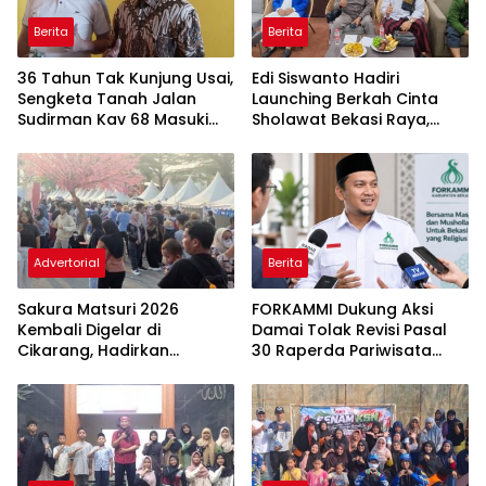
Berita
Berita
36 Tahun Tak Kunjung Usai,
Edi Siswanto Hadiri
Sengketa Tanah Jalan
Launching Berkah Cinta
Sudirman Kav 68 Masuki
Sholawat Bekasi Raya,
Babak Baru
Dorong Pelayanan Ibadah
yang Amanah
Advertorial
Berita
Sakura Matsuri 2026
FORKAMMI Dukung Aksi
Kembali Digelar di
Damai Tolak Revisi Pasal
Cikarang, Hadirkan
30 Raperda Pariwisata
Perpaduan Budaya
Kabupaten Bekasi
Indonesia dan Jepang