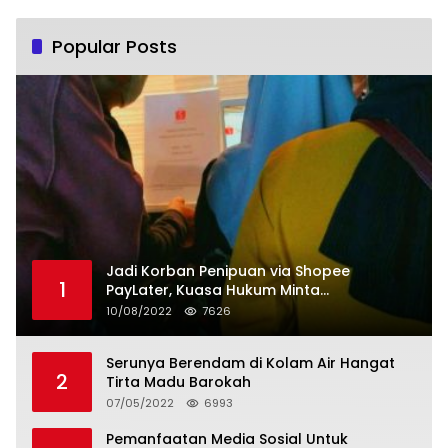
Popular Posts
Jadi Korban Penipuan via Shopee
1
PayLater, Kuasa Hukum Minta
Penangguhan Tagihan dan Hapus Bunga
10/08/2022
7626
Serunya Berendam di Kolam Air Hangat
2
Tirta Madu Barokah
07/05/2022
6993
Pemanfaatan Media Sosial Untuk