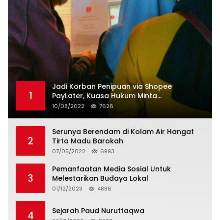
Jadi Korban Penipuan via Shopee
1
PayLater, Kuasa Hukum Minta
Penangguhan Tagihan dan Hapus Bunga
10/08/2022
7626
Serunya Berendam di Kolam Air Hangat
2
Tirta Madu Barokah
07/05/2022
6993
Pemanfaatan Media Sosial Untuk
3
Melestarikan Budaya Lokal
01/12/2023
4886
Sejarah Paud Nuruttaqwa
4