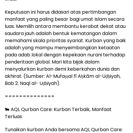
Keputusan ini harus didasari atas pertimbangan
manfaat yang paling besar bagi umat Islam secara
luas. Memilih antara membantu kerabat dekat atau
saudara jauh adalah bentuk kematangan dalam
memahami skala prioritas syariat. Kurban yang baik
adalah yang mampu menyeimbangkan ketaatan
pada adab lokal dengan kepekaan nurani terhadap
penderitaan global. Mari kita bijak dalam
menyalurkan kurban demi keberkahan dunia dan
akhirat. (Sumber: Al-Mufaṣṣal fī Aḥkām al-Uḍḥiyah,
Bab 2: Naql al- Uḍḥiyah).
==============
🐄 AQL Qurban Care: Kurban Terbaik, Manfaat
Terluas
Tunaikan kurban Anda bersama AQL Qurban Care: