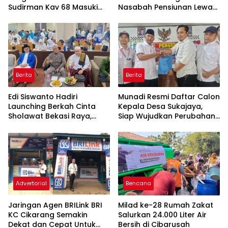
Sudirman Kav 68 Masuki
Nasabah Pensiunan Lewat
Babak Baru
Program Apresiasi
Berita
Berita
Edi Siswanto Hadiri
Munadi Resmi Daftar Calon
Launching Berkah Cinta
Kepala Desa Sukajaya,
Sholawat Bekasi Raya,
Siap Wujudkan Perubahan
Dorong Pelayanan Ibadah
untuk Pilkades 2026
yang Amanah
Advertorial
Bencana
Jaringan Agen BRILink BRI
Milad ke-28 Rumah Zakat
KC Cikarang Semakin
Salurkan 24.000 Liter Air
Dekat dan Cepat Untuk
Bersih di Cibarusah