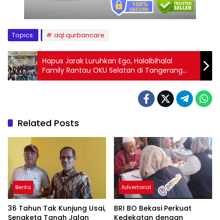
Topics:
aql qurbancare
Hapus Jarak Luruhkan Ego, Halalbihalal
Family Rantau OKU Selatan di Tangerang
Berlangsung Meriah
Related Posts
Berita
Advertorial
36 Tahun Tak Kunjung Usai,
BRI BO Bekasi Perkuat
Sengketa Tanah Jalan
Kedekatan dengan