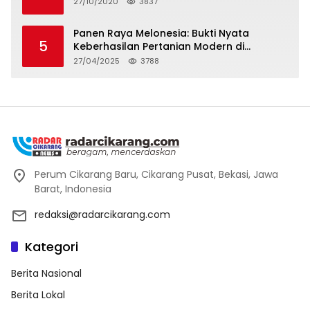
27/10/2020
3837
Panen Raya Melonesia: Bukti Nyata
5
Keberhasilan Pertanian Modern di
Kabupaten Bekasi
27/04/2025
3788
Perum Cikarang Baru, Cikarang Pusat, Bekasi, Jawa
Barat, Indonesia
redaksi@radarcikarang.com
Kategori
Berita Nasional
Berita Lokal