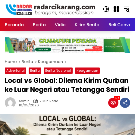
Skip
to
content
Beranda
Berita
Vidio
Kirim Berita
Beli CanvaP
Home
Berita
Keagamaan
Advertorial
Berita
Berita Nasional
Keagamaan
Local vs Global: Dilema Kirim Qurban
ke Luar Negeri atau Tetangga Sendiri
105
Admin
2 Min Read
16/05/2026