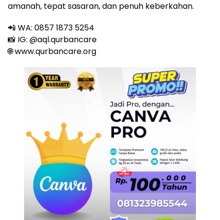
amanah, tepat sasaran, dan penuh keberkahan.
📲 WA: 0857 1873 5254
📸 IG: @aql.qurbancare
🌐 www.qurbancare.org