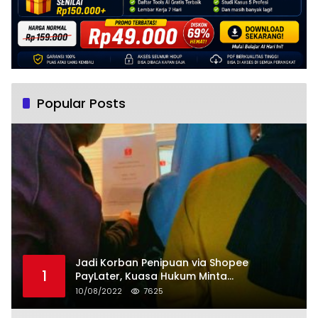
Popular Posts
Jadi Korban Penipuan via Shopee
1
PayLater, Kuasa Hukum Minta
Penangguhan Tagihan dan Hapus Bunga
10/08/2022
7625