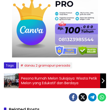
Tags:
danau 2 gramapuri persada
Pesona Rumah Melon Sukajaya: Wisata Petik
Melon yang Edukatif dan Berdaya
Related Posts