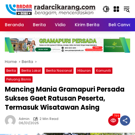
Skip
to
content
Beranda
Berita
Vidio
Kirim Berita
Beli CanvaP
Home
Berita
Berita
Berita Lokal
Berita Nasional
Hiburan
Komuniti
Peluang Bisnis
Mancing Mania Gramapuri Persada
Sukses Gaet Ratusan Peserta,
Termasuk Wisatawan Asing
799
Admin
2 Min Read
06/01/2025