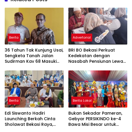
Berita
Advertorial
36 Tahun Tak Kunjung Usai,
BRI BO Bekasi Perkuat
Sengketa Tanah Jalan
Kedekatan dengan
Sudirman Kav 68 Masuki
Nasabah Pensiunan Lewat
Babak Baru
Program Apresiasi
Berita
Berita Lokal
Edi Siswanto Hadiri
Bukan Sekadar Pameran,
Launching Berkah Cinta
Gebyar PERSIKINDO ke-4
Sholawat Bekasi Raya,
Bawa Misi Besar untuk
Dorong Pelayanan Ibadah
UMKM Perempuan