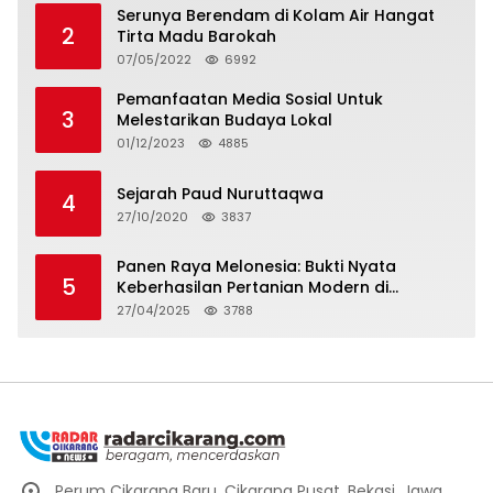
Serunya Berendam di Kolam Air Hangat
2
Tirta Madu Barokah
07/05/2022
6992
Pemanfaatan Media Sosial Untuk
3
Melestarikan Budaya Lokal
01/12/2023
4885
Sejarah Paud Nuruttaqwa
4
27/10/2020
3837
Panen Raya Melonesia: Bukti Nyata
5
Keberhasilan Pertanian Modern di
Kabupaten Bekasi
27/04/2025
3788
Perum Cikarang Baru, Cikarang Pusat, Bekasi, Jawa