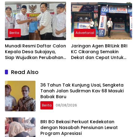
yang Amanah
Berita
Advertorial
Munadi Resmi Daftar Calon
Jaringan Agen BRILink BRI
Kepala Desa Sukajaya,
KC Cikarang Semakin
Siap Wujudkan Perubahan
Dekat dan Cepat Untuk
untuk Pilkades 2026
Layanan Perbankan
Read Also
36 Tahun Tak Kunjung Usai, Sengketa
Tanah Jalan Sudirman Kav 68 Masuki
Babak Baru
Berita
08/08/2026
BRI BO Bekasi Perkuat Kedekatan
dengan Nasabah Pensiunan Lewat
Program Apresiasi