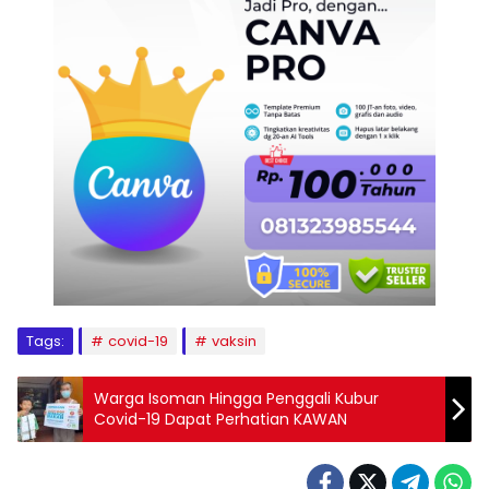
Tags:
covid-19
vaksin
Warga Isoman Hingga Penggali Kubur
Covid-19 Dapat Perhatian KAWAN