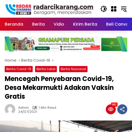
Skip
to
content
Beranda
Berita
Vidio
Kirim Berita
Beli CanvaP
Home
Berita Covid-19
Berita Covid-19
Berita Lokal
Berita Nasional
Mencegah Penyebaran Covid-19,
Desa Mekarmukti Adakan Vaksin
Gratis
880
Admin
1 Min Read
24/07/2021