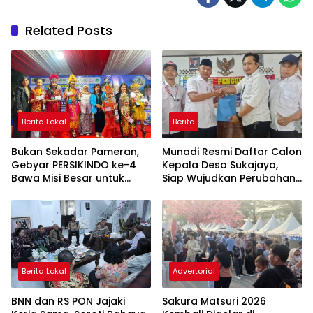
Related Posts
Berita Lokal
Berita
Bukan Sekadar Pameran,
Munadi Resmi Daftar Calon
Gebyar PERSIKINDO ke-4
Kepala Desa Sukajaya,
Bawa Misi Besar untuk
Siap Wujudkan Perubahan
UMKM Perempuan
untuk Pilkades 2026
Berita Lokal
Advertorial
BNN dan RS PON Jajaki
Sakura Matsuri 2026