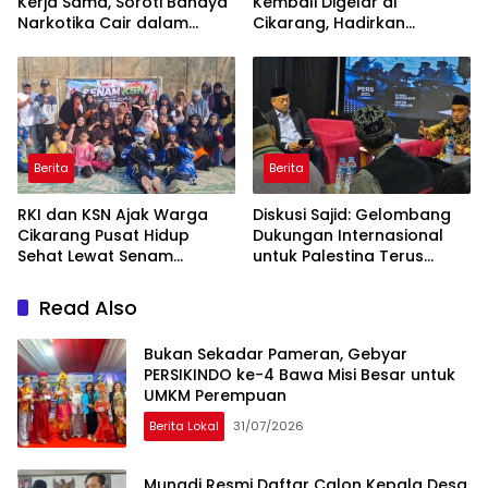
Kerja Sama, Soroti Bahaya
Kembali Digelar di
Narkotika Cair dalam
Cikarang, Hadirkan
Rokok Elektrik
Perpaduan Budaya
Indonesia dan Jepang
Berita
Berita
RKI dan KSN Ajak Warga
Diskusi Sajid: Gelombang
Cikarang Pusat Hidup
Dukungan Internasional
Sehat Lewat Senam
untuk Palestina Terus
Bersama dan Pojok
Meluas
Konseling
Read Also
Bukan Sekadar Pameran, Gebyar
PERSIKINDO ke-4 Bawa Misi Besar untuk
UMKM Perempuan
Berita Lokal
31/07/2026
Munadi Resmi Daftar Calon Kepala Desa