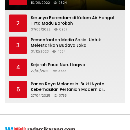
Penangguhan Tagihan dan Hapus Bunga
10/08/2022
7624
Serunya Berendam di Kolam Air Hangat
2
Tirta Madu Barokah
07/05/2022
6987
Pemanfaatan Media Sosial Untuk
3
Melestarikan Budaya Lokal
01/12/2023
4884
Sejarah Paud Nuruttaqwa
4
27/10/2020
3833
Panen Raya Melonesia: Bukti Nyata
5
Keberhasilan Pertanian Modern di
Kabupaten Bekasi
27/04/2025
3785