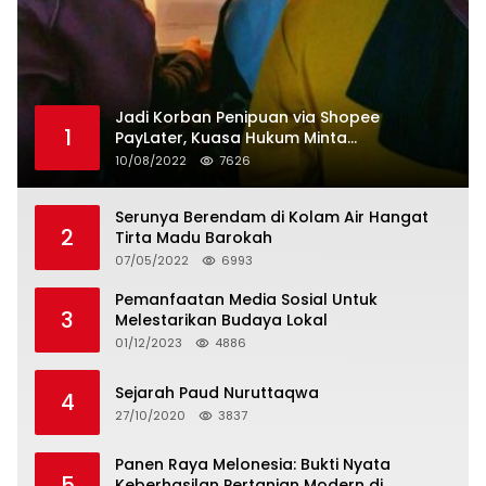
Jadi Korban Penipuan via Shopee
1
PayLater, Kuasa Hukum Minta
Penangguhan Tagihan dan Hapus Bunga
10/08/2022
7626
Serunya Berendam di Kolam Air Hangat
2
Tirta Madu Barokah
07/05/2022
6993
Pemanfaatan Media Sosial Untuk
3
Melestarikan Budaya Lokal
01/12/2023
4886
Sejarah Paud Nuruttaqwa
4
27/10/2020
3837
Panen Raya Melonesia: Bukti Nyata
5
Keberhasilan Pertanian Modern di