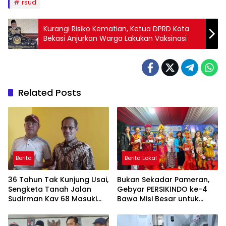
rsud
Kurangi Risiko Kematian, Ketua DPRD Kota
Bekasi Anjurkan Warga Lakukan Vaksinasi
Related Posts
Berita
Berita Lokal
36 Tahun Tak Kunjung Usai,
Bukan Sekadar Pameran,
Sengketa Tanah Jalan
Gebyar PERSIKINDO ke-4
Sudirman Kav 68 Masuki
Bawa Misi Besar untuk
Babak Baru
UMKM Perempuan