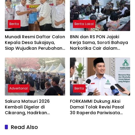
Berita
Berita Lokal
Munadi Resmi Daftar Calon
BNN dan RS PON Jajaki
Kepala Desa Sukajaya,
Kerja Sama, Soroti Bahaya
Siap Wujudkan Perubahan
Narkotika Cair dalam
untuk Pilkades 2026
Rokok Elektrik
Advertorial
Berita
Sakura Matsuri 2026
FORKAMMI Dukung Aksi
Kembali Digelar di
Damai Tolak Revisi Pasal
Cikarang, Hadirkan
30 Raperda Pariwisata
Perpaduan Budaya
Kabupaten Bekasi
Indonesia dan Jepang
Read Also