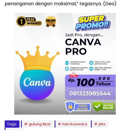
penanganan dengan maksimal,” tegasnya. (Dea)
Tags:
gulung tikar
heri koswara
pks