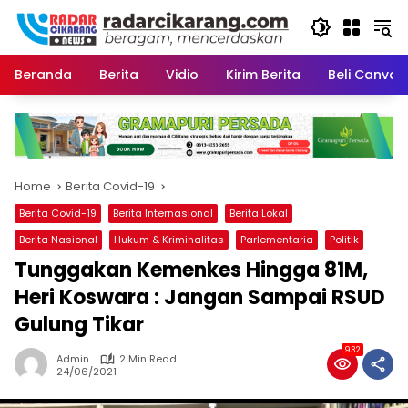
Skip
to
content
Beranda
Berita
Vidio
Kirim Berita
Beli CanvaP
Home
Berita Covid-19
Berita Covid-19
Berita Internasional
Berita Lokal
Berita Nasional
Hukum & Kriminalitas
Parlementaria
Politik
Tunggakan Kemenkes Hingga 81M,
Heri Koswara : Jangan Sampai RSUD
Gulung Tikar
932
Admin
2 Min Read
24/06/2021