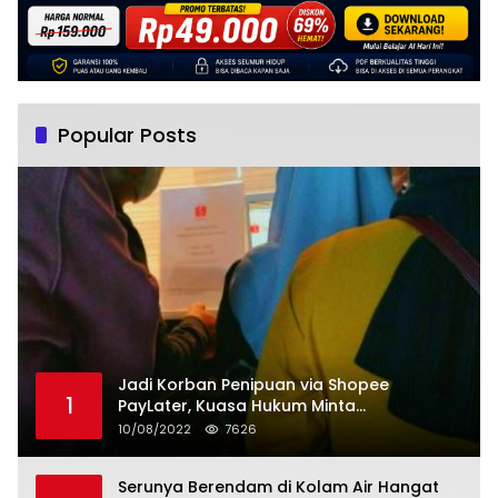
Popular Posts
Jadi Korban Penipuan via Shopee
1
PayLater, Kuasa Hukum Minta
Penangguhan Tagihan dan Hapus Bunga
10/08/2022
7626
Serunya Berendam di Kolam Air Hangat