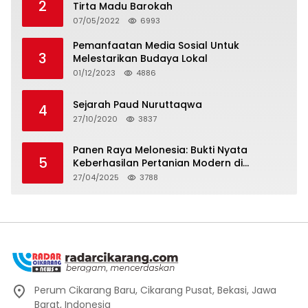
2
Tirta Madu Barokah
07/05/2022
6993
Pemanfaatan Media Sosial Untuk
3
Melestarikan Budaya Lokal
01/12/2023
4886
Sejarah Paud Nuruttaqwa
4
27/10/2020
3837
Panen Raya Melonesia: Bukti Nyata
5
Keberhasilan Pertanian Modern di
Kabupaten Bekasi
27/04/2025
3788
Perum Cikarang Baru, Cikarang Pusat, Bekasi, Jawa
Barat, Indonesia