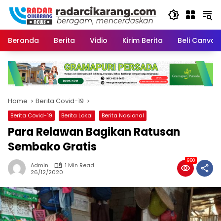
Skip
to
content
Beranda
Berita
Vidio
Kirim Berita
Beli CanvaP
Home
Berita Covid-19
Berita Covid-19
Berita Lokal
Berita Nasional
Para Relawan Bagikan Ratusan
Sembako Gratis
980
Admin
1 Min Read
26/12/2020