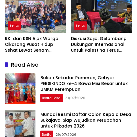
Berita
Berita
RKI dan KSN Ajak Warga
Diskusi Sajid: Gelombang
Cikarang Pusat Hidup
Dukungan Internasional
Sehat Lewat Senam
untuk Palestina Terus
Bersama dan Pojok
Meluas
Konseling
Read Also
Bukan Sekadar Pameran, Gebyar
PERSIKINDO ke-4 Bawa Misi Besar untuk
UMKM Perempuan
Berita Lokal
31/07/2026
Munadi Resmi Daftar Calon Kepala Desa
Sukajaya, Siap Wujudkan Perubahan
untuk Pilkades 2026
Berita
29/07/2026