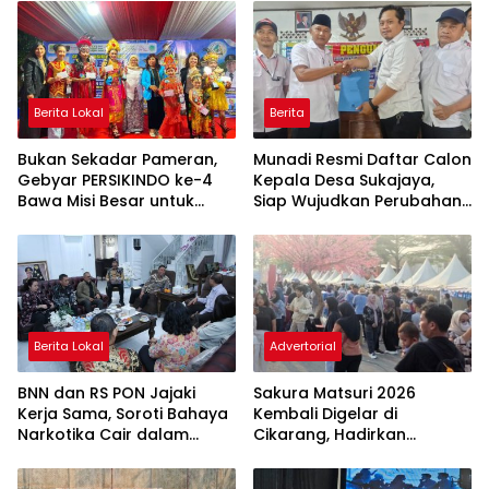
Berita Lokal
Berita
Bukan Sekadar Pameran,
Munadi Resmi Daftar Calon
Gebyar PERSIKINDO ke-4
Kepala Desa Sukajaya,
Bawa Misi Besar untuk
Siap Wujudkan Perubahan
UMKM Perempuan
untuk Pilkades 2026
Berita Lokal
Advertorial
BNN dan RS PON Jajaki
Sakura Matsuri 2026
Kerja Sama, Soroti Bahaya
Kembali Digelar di
Narkotika Cair dalam
Cikarang, Hadirkan
Rokok Elektrik
Perpaduan Budaya
Indonesia dan Jepang