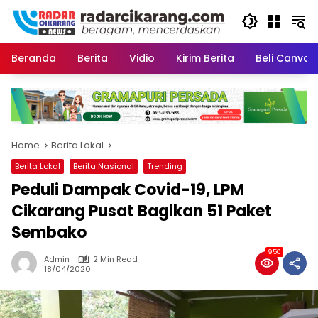
Skip
to
content
Beranda
Berita
Vidio
Kirim Berita
Beli CanvaP
Home
Berita Lokal
Berita Lokal
Berita Nasional
Trending
Peduli Dampak Covid-19, LPM
Cikarang Pusat Bagikan 51 Paket
Sembako
950
Admin
2 Min Read
18/04/2020