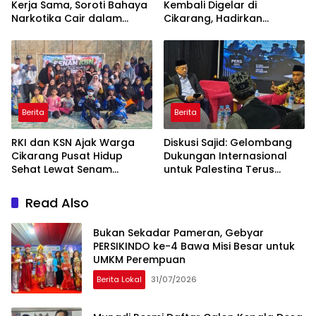
Kerja Sama, Soroti Bahaya
Kembali Digelar di
Narkotika Cair dalam
Cikarang, Hadirkan
Rokok Elektrik
Perpaduan Budaya
Indonesia dan Jepang
Berita
Berita
RKI dan KSN Ajak Warga
Diskusi Sajid: Gelombang
Cikarang Pusat Hidup
Dukungan Internasional
Sehat Lewat Senam
untuk Palestina Terus
Bersama dan Pojok
Meluas
Konseling
Read Also
Bukan Sekadar Pameran, Gebyar
PERSIKINDO ke-4 Bawa Misi Besar untuk
UMKM Perempuan
Berita Lokal
31/07/2026