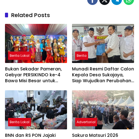
Related Posts
Berita Lokal
Berita
Bukan Sekadar Pameran,
Munadi Resmi Daftar Calon
Gebyar PERSIKINDO ke-4
Kepala Desa Sukajaya,
Bawa Misi Besar untuk
Siap Wujudkan Perubahan
UMKM Perempuan
untuk Pilkades 2026
Berita Lokal
Advertorial
BNN dan RS PON Jajaki
Sakura Matsuri 2026