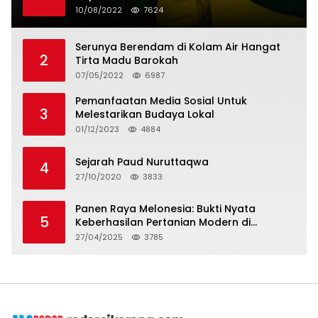
Penangguhan Tagihan dan Hapus Bunga
10/08/2022
7624
Serunya Berendam di Kolam Air Hangat
2
Tirta Madu Barokah
07/05/2022
6987
Pemanfaatan Media Sosial Untuk
3
Melestarikan Budaya Lokal
01/12/2023
4884
Sejarah Paud Nuruttaqwa
4
27/10/2020
3833
Panen Raya Melonesia: Bukti Nyata
5
Keberhasilan Pertanian Modern di
Kabupaten Bekasi
27/04/2025
3785