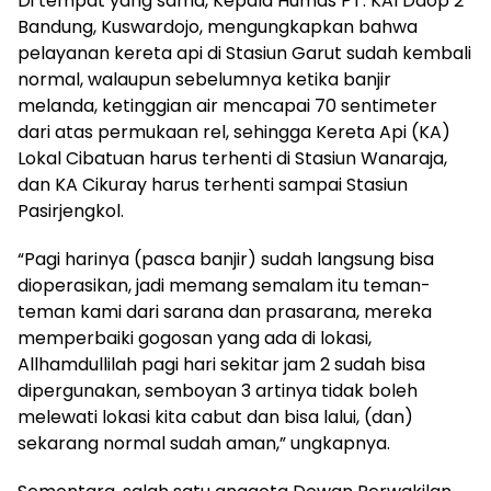
Di tempat yang sama, Kepala Humas PT. KAI Daop 2
Bandung, Kuswardojo, mengungkapkan bahwa
pelayanan kereta api di Stasiun Garut sudah kembali
normal, walaupun sebelumnya ketika banjir
melanda, ketinggian air mencapai 70 sentimeter
dari atas permukaan rel, sehingga Kereta Api (KA)
Lokal Cibatuan harus terhenti di Stasiun Wanaraja,
dan KA Cikuray harus terhenti sampai Stasiun
Pasirjengkol.
“Pagi harinya (pasca banjir) sudah langsung bisa
dioperasikan, jadi memang semalam itu teman-
teman kami dari sarana dan prasarana, mereka
memperbaiki gogosan yang ada di lokasi,
Allhamdullilah pagi hari sekitar jam 2 sudah bisa
dipergunakan, semboyan 3 artinya tidak boleh
melewati lokasi kita cabut dan bisa lalui, (dan)
sekarang normal sudah aman,” ungkapnya.