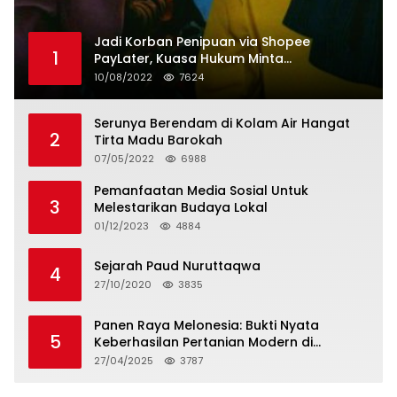
Jadi Korban Penipuan via Shopee
1
PayLater, Kuasa Hukum Minta
Penangguhan Tagihan dan Hapus Bunga
10/08/2022
7624
Serunya Berendam di Kolam Air Hangat
2
Tirta Madu Barokah
07/05/2022
6988
Pemanfaatan Media Sosial Untuk
3
Melestarikan Budaya Lokal
01/12/2023
4884
Sejarah Paud Nuruttaqwa
4
27/10/2020
3835
Panen Raya Melonesia: Bukti Nyata
5
Keberhasilan Pertanian Modern di
Kabupaten Bekasi
27/04/2025
3787