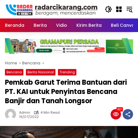
Skip
to
content
Beranda
Berita
Vidio
Kirim Berita
Beli CanvaP
Home
Bencana
Bencana
Berita Nasional
Trending
Pemkab Garut Terima Bantuan dari
PT. KAI untuk Penyintas Bencana
Banjir dan Tanah Longsor
822
Admin
4 Min Read
19/07/2022