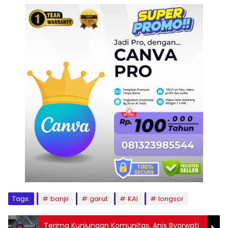
Tags:
banjir
garut
KAI
longsor
Terima Kunjungan Komunitas, Anis Byarwati