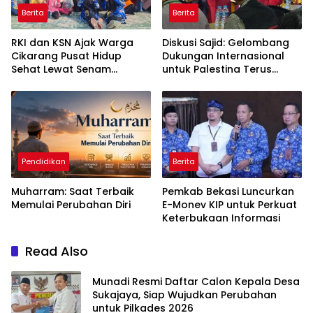
Berita
Berita
RKI dan KSN Ajak Warga
Diskusi Sajid: Gelombang
Cikarang Pusat Hidup
Dukungan Internasional
Sehat Lewat Senam
untuk Palestina Terus
Bersama dan Pojok
Meluas
Konseling
Pendidikan
Berita
Muharram: Saat Terbaik
Pemkab Bekasi Luncurkan
Memulai Perubahan Diri
E-Monev KIP untuk Perkuat
Keterbukaan Informasi
Read Also
Munadi Resmi Daftar Calon Kepala Desa
Sukajaya, Siap Wujudkan Perubahan
untuk Pilkades 2026