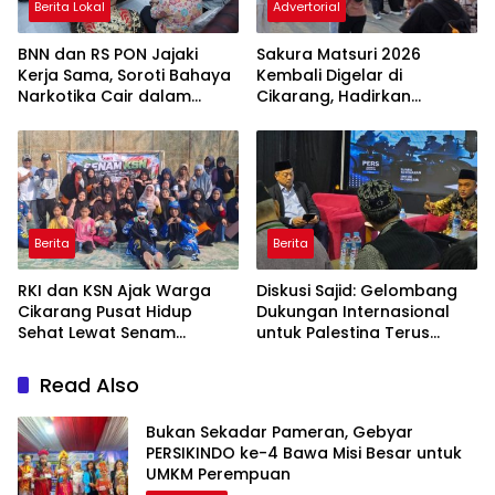
Berita Lokal
Advertorial
BNN dan RS PON Jajaki
Sakura Matsuri 2026
Kerja Sama, Soroti Bahaya
Kembali Digelar di
Narkotika Cair dalam
Cikarang, Hadirkan
Rokok Elektrik
Perpaduan Budaya
Indonesia dan Jepang
Berita
Berita
RKI dan KSN Ajak Warga
Diskusi Sajid: Gelombang
Cikarang Pusat Hidup
Dukungan Internasional
Sehat Lewat Senam
untuk Palestina Terus
Bersama dan Pojok
Meluas
Konseling
Read Also
Bukan Sekadar Pameran, Gebyar
PERSIKINDO ke-4 Bawa Misi Besar untuk
UMKM Perempuan