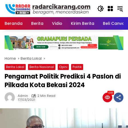
Skip
to
content
Beranda
Berita
Vidio
Kirim Berita
Beli CanvaP
Home
Berita Lokal
Berita Lokal
Berita Nasional
Opini
Politik
Pengamat Politik Prediksi 4 Paslon di
Pilkada Kota Bekasi 2024
1081
Admin
2 Min Read
17/03/2021