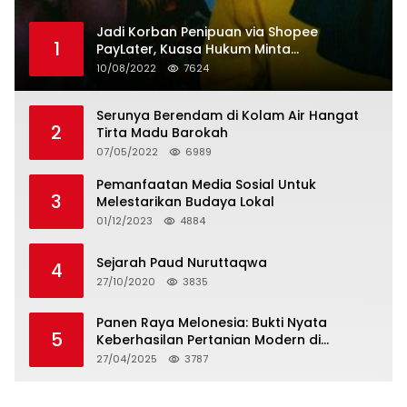
Jadi Korban Penipuan via Shopee
1
PayLater, Kuasa Hukum Minta
Penangguhan Tagihan dan Hapus Bunga
10/08/2022
7624
Serunya Berendam di Kolam Air Hangat
2
Tirta Madu Barokah
07/05/2022
6989
Pemanfaatan Media Sosial Untuk
3
Melestarikan Budaya Lokal
01/12/2023
4884
Sejarah Paud Nuruttaqwa
4
27/10/2020
3835
Panen Raya Melonesia: Bukti Nyata
5
Keberhasilan Pertanian Modern di
Kabupaten Bekasi
27/04/2025
3787