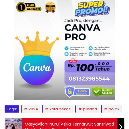
Tags:
2024
kota bekasi
pilkada
politik
MasyaAllah! Nurul Azkia Temarwut Santriwati