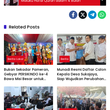
Maluku Hafal Quran dalam 4 Bulan
Related Posts
Berita Lokal
Berita
Bukan Sekadar Pameran,
Munadi Resmi Daftar Calon
Gebyar PERSIKINDO ke-4
Kepala Desa Sukajaya,
Bawa Misi Besar untuk
Siap Wujudkan Perubahan
UMKM Perempuan
untuk Pilkades 2026