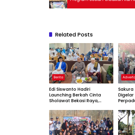
Related Posts
Berita
Adverto
Edi Siswanto Hadiri
Sakura 
Launching Berkah Cinta
Digelar
Sholawat Bekasi Raya,
Perpad
Dorong Pelayanan Ibadah
Indone
yang Amanah