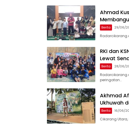
Ahmad Kusm
Membangun
Berita
29/06/2
Radarcikarang.c
RKI dan KS
Lewat Sena
Berita
28/06/2
Radarcikarang.
peringatan…
Akhmad Af
Ukhuwah da
Berita
16/06/2
Cikarang Utara