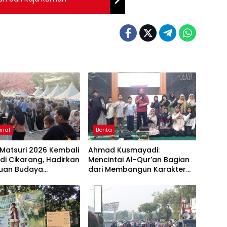
rial
Berita
Matsuri 2026 Kembali
Ahmad Kusmayadi:
 di Cikarang, Hadirkan
Mencintai Al-Qur’an Bagian
uan Budaya
dari Membangun Karakter
sia dan Jepang
Anak Bangsa