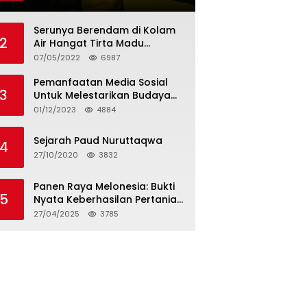
Tagihan dan Hapus Bunga
Serunya Berendam di Kolam
2
Air Hangat Tirta Madu
Barokah
07/05/2022
6987
Pemanfaatan Media Sosial
3
Untuk Melestarikan Budaya
Lokal
01/12/2023
4884
Sejarah Paud Nuruttaqwa
4
27/10/2020
3832
Panen Raya Melonesia: Bukti
5
Nyata Keberhasilan Pertanian
Modern di Kabupaten Bekasi
27/04/2025
3785