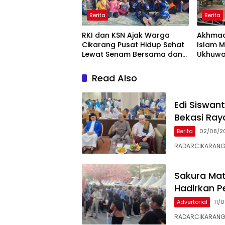
Berita
Berita
RKI dan KSN Ajak Warga
Akhmad
Cikarang Pusat Hidup Sehat
Islam 
Lewat Senam Bersama dan
Ukhuwa
Pojok Konseling
Sosial
Read Also
Edi Siswan
Bekasi Ray
Berita
02/08/2
RADARCIKARANG.C
Sakura Mat
Hadirkan P
Advertorial
11/
RADARCIKARANG.