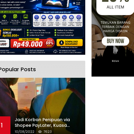
Popular Posts
Jadi Korban Penipuan via
1
Shopee PayLater, Kuasa
Hukum Minta Penangguhan
10/08/2022
7623