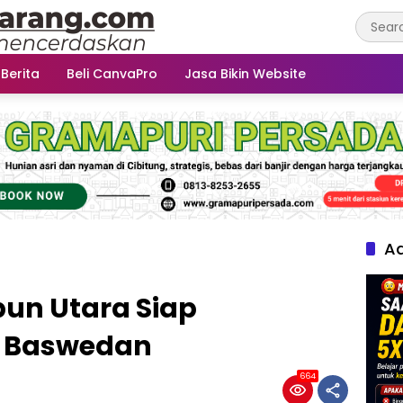
 Berita
Beli CanvaPro
Jasa Bikin Website
Ad
bun Utara Siap
 Baswedan
664