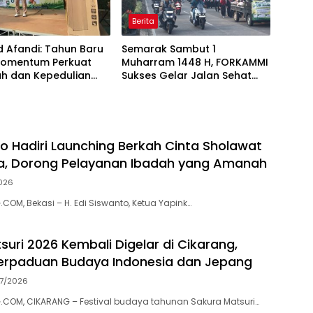
Berita
 Afandi: Tahun Baru
Semarak Sambut 1
Momentum Perkuat
Muharram 1448 H, FORKAMMI
h dan Kepedulian
Sukses Gelar Jalan Sehat
dan Bazaar UMKM
to Hadiri Launching Berkah Cinta Sholawat
a, Dorong Pelayanan Ibadah yang Amanah
026
OM, Bekasi – H. Edi Siswanto, Ketua Yapink…
suri 2026 Kembali Digelar di Cikarang,
erpaduan Budaya Indonesia dan Jepang
07/2026
COM, CIKARANG – Festival budaya tahunan Sakura Matsuri…