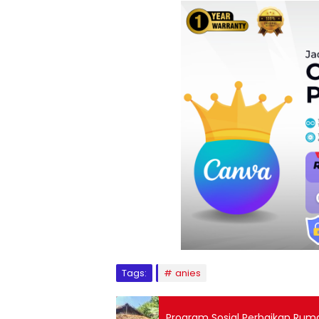
Tags:
anies
Program Sosial Perbaikan Rum