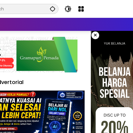
×
vertorial