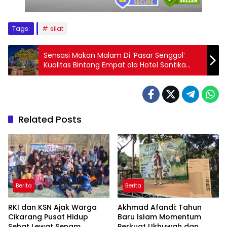
Tags:
silat
Sensasi Makan Malam Di ‘Pasar Senggol’
Kualitas Bintang Empat ala Hotel Santika
Premiere
Related Posts
Berita
Berita
RKI dan KSN Ajak Warga
Akhmad Afandi: Tahun
Cikarang Pusat Hidup
Baru Islam Momentum
Sehat Lewat Senam
Perkuat Ukhuwah dan