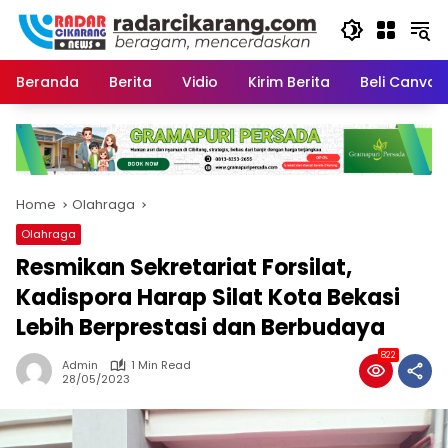
Skip
to
content
Beranda
Berita
Vidio
Kirim Berita
Beli CanvaP
Home
Olahraga
Olahraga
Resmikan Sekretariat Forsilat,
Kadispora Harap Silat Kota Bekasi
Lebih Berprestasi dan Berbudaya
822
Admin
1 Min Read
28/05/2023