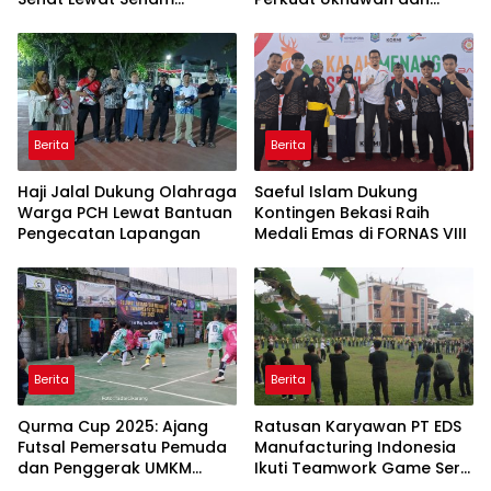
Bersama dan Pojok
Kepedulian Sosial
Konseling
Berita
Berita
Haji Jalal Dukung Olahraga
Saeful Islam Dukung
Warga PCH Lewat Bantuan
Kontingen Bekasi Raih
Pengecatan Lapangan
Medali Emas di FORNAS VIII
Berita
Berita
Qurma Cup 2025: Ajang
Ratusan Karyawan PT EDS
Futsal Pemersatu Pemuda
Manufacturing Indonesia
dan Penggerak UMKM
Ikuti Teamwork Game Seru
Sukajaya
Bersama Jendela