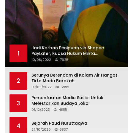
Jadi Korban Penipuan via Shopee
1
PayLater, Kuasa Hukum Minta
Penangguhan Tagihan dan Hapus Bunga
10/08/2022
7625
Serunya Berendam di Kolam Air Hangat
2
Tirta Madu Barokah
07/05/2022
6992
Pemanfaatan Media Sosial Untuk
3
Melestarikan Budaya Lokal
01/12/2023
4885
Sejarah Paud Nuruttaqwa
4
27/10/2020
3837