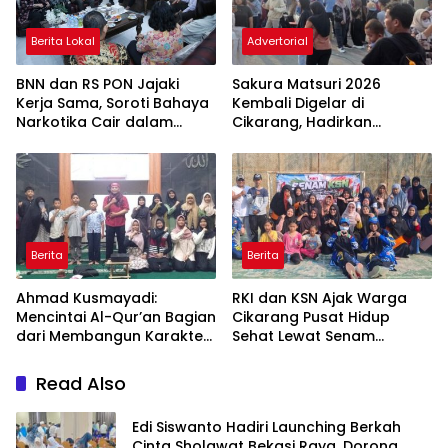
Berita Lokal
Advertorial
BNN dan RS PON Jajaki
Sakura Matsuri 2026
Kerja Sama, Soroti Bahaya
Kembali Digelar di
Narkotika Cair dalam
Cikarang, Hadirkan
Rokok Elektrik
Perpaduan Budaya
Indonesia dan Jepang
Berita
Berita
Ahmad Kusmayadi:
RKI dan KSN Ajak Warga
Mencintai Al-Qur’an Bagian
Cikarang Pusat Hidup
dari Membangun Karakter
Sehat Lewat Senam
Anak Bangsa
Bersama dan Pojok
Konseling
Read Also
Edi Siswanto Hadiri Launching Berkah
Cinta Sholawat Bekasi Raya, Dorong