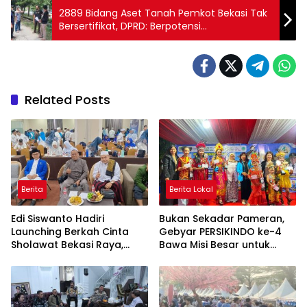
2889 Bidang Aset Tanah Pemkot Bekasi Tak
Bersertifikat, DPRD: Berpotensi
Disalahgunakan
Related Posts
Berita
Berita Lokal
Edi Siswanto Hadiri
Bukan Sekadar Pameran,
Launching Berkah Cinta
Gebyar PERSIKINDO ke-4
Sholawat Bekasi Raya,
Bawa Misi Besar untuk
Dorong Pelayanan Ibadah
UMKM Perempuan
yang Amanah