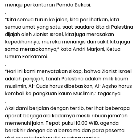
menuju perkantoran Pemda Bekasi.
.
“Kita semua turun ke jalan, kita perlihatkan, kita
semua umat yang satu, saat saudara kita di Palestina
dijajah oleh Zionist Israel, kita juga merasakan
kepedihannya, mereka menangis dan sakit kita juga
sama merasakannya,” kata Andri Marjoni, Ketua
Umum Forkammi.
.
“Hari ini kami menyatakan sikap, bahwa Zionist Israel
adalah penjajah, tanah Palestina adalah milik kaum
muslimin, Al-Quds harus dibebaskan, Al-Aqsho harus
kembali ke pangkuan kaum Muslimin,” tegasnya.
.
Aksi dami berjalan dengan tertib, terlihat beberapa
aparat berjaga ala kadarnya meski ribuan jama’ah
memenuhi jalan. Tepat pukul 10.00 WIB, agenda
berakhir dengan do’a bersama dan para peserta
aksi membubarkan diri masing-masing.