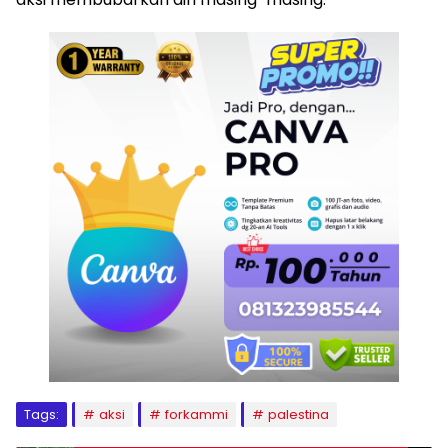
Tags:
aksi
forkammi
palestina