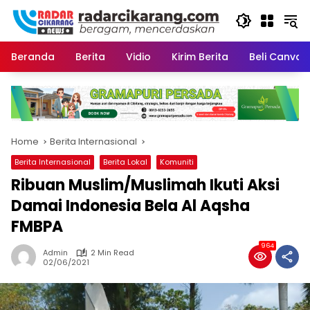
Skip
to
content
Beranda
Berita
Vidio
Kirim Berita
Beli CanvaP
Home
Berita Internasional
Berita Internasional
Berita Lokal
Komuniti
Ribuan Muslim/Muslimah Ikuti Aksi
Damai Indonesia Bela Al Aqsha
FMBPA
964
Admin
2 Min Read
02/06/2021