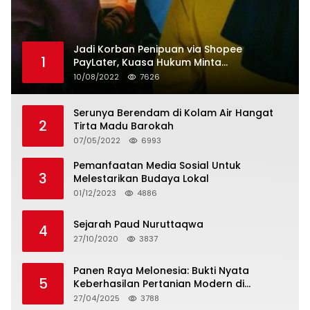
Jadi Korban Penipuan via Shopee
1
PayLater, Kuasa Hukum Minta
Penangguhan Tagihan dan Hapus Bunga
10/08/2022
7626
Serunya Berendam di Kolam Air Hangat
2
Tirta Madu Barokah
07/05/2022
6993
Pemanfaatan Media Sosial Untuk
3
Melestarikan Budaya Lokal
01/12/2023
4886
Sejarah Paud Nuruttaqwa
4
27/10/2020
3837
Panen Raya Melonesia: Bukti Nyata
5
Keberhasilan Pertanian Modern di
Kabupaten Bekasi
27/04/2025
3788