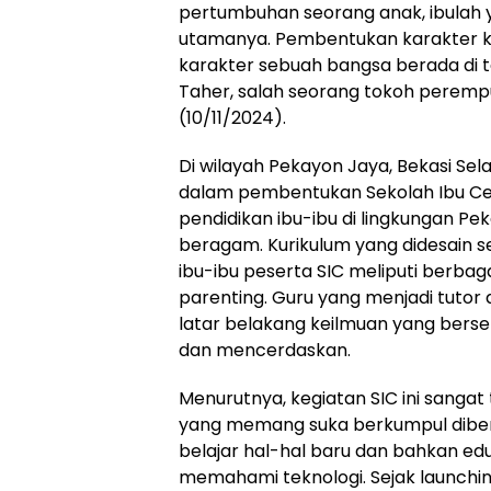
pertumbuhan seorang anak, ibulah 
utamanya. Pembentukan karakter ke
karakter sebuah bangsa berada di ta
Taher, salah seorang tokoh peremp
(10/11/2024).
Di wilayah Pekayon Jaya, Bekasi Sel
dalam pembentukan Sekolah Ibu Ceri
pendidikan ibu-ibu di lingkungan Pek
beragam. Kurikulum yang didesain s
ibu-ibu peserta SIC meliputi berbaga
parenting. Guru yang menjadi tutor d
latar belakang keilmuan yang berse
dan mencerdaskan.
Menurutnya, kegiatan SIC ini sangat 
yang memang suka berkumpul diberi
belajar hal-hal baru dan bahkan edu
memahami teknologi. Sejak launchi