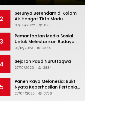
Tagihan dan Hapus Bunga
Serunya Berendam di Kolam
2
Air Hangat Tirta Madu
Barokah
07/05/2022
6988
Pemanfaatan Media Sosial
3
Untuk Melestarikan Budaya
Lokal
01/12/2023
4884
Sejarah Paud Nuruttaqwa
4
27/10/2020
3834
Panen Raya Melonesia: Bukti
5
Nyata Keberhasilan Pertanian
Modern di Kabupaten Bekasi
27/04/2025
3786