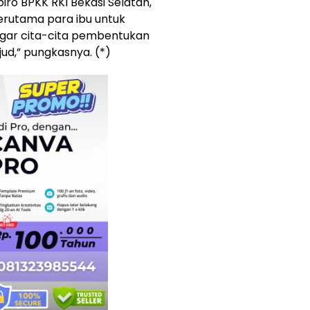
ro BPKK RKI Bekasi Selatan,
erutama para ibu untuk
agar cita-cita pembentukan
ud,” pungkasnya. (*)