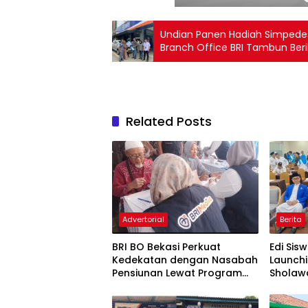
Undian Panen Hadiah Simpedes
Branch Office BRI Tambun Beri
untuk Nasabah Setia
Related Posts
Advertorial
Berita
BRI BO Bekasi Perkuat
Edi Sis
Kedekatan dengan Nasabah
Launchi
Pensiunan Lewat Program
Sholawa
Apresiasi
Dorong
yang 