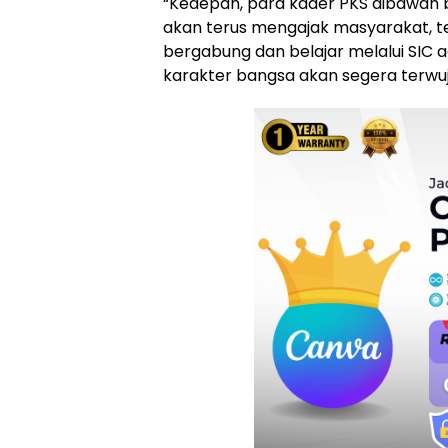
“Kedepan, para kader PKS dibawah bi
akan terus mengajak masyarakat, t
bergabung dan belajar melalui SIC 
karakter bangsa akan segera terwuj