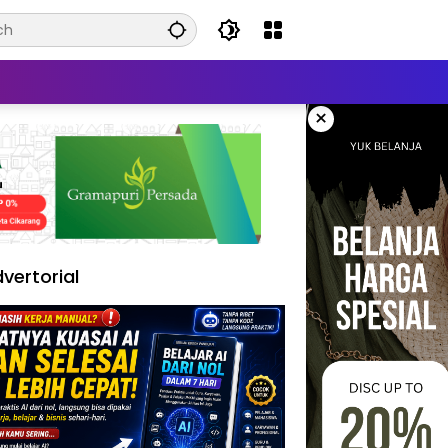
×
vertorial