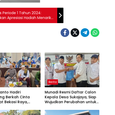
 Periode 1 Tahun 2024:
kan Apresiasi Hadiah Menarik
Berita
wanto Hadiri
Munadi Resmi Daftar Calon
ng Berkah Cinta
Kepala Desa Sukajaya, Siap
t Bekasi Raya,
Wujudkan Perubahan untuk
 Pelayanan Ibadah
Pilkades 2026
Amanah