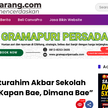
 Berita
Beli CanvaPro
Jasa Bikin Website
Ad
aturahim Akbar Sekolah
r Kapan Bae, Dimana Bae”
546