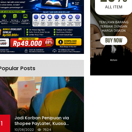
Popular Posts
Jadi Korban Penipuan via
1
Shopee PayLater, Kuasa
Hukum Minta Penangguhan
10/08/2022
7624