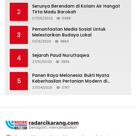
Serunya Berendam di Kolam Air Hangat
2
Tirta Madu Barokah
07/05/2022
6988
Pemanfaatan Media Sosial Untuk
3
Melestarikan Budaya Lokal
01/12/2023
4884
Sejarah Paud Nuruttaqwa
4
27/10/2020
3835
Panen Raya Melonesia: Bukti Nyata
5
Keberhasilan Pertanian Modern di
Kabupaten Bekasi
27/04/2025
3787