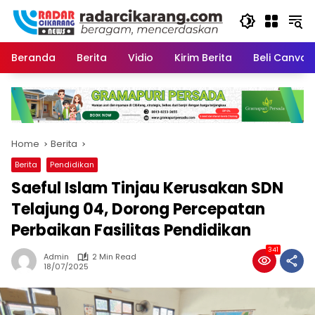
Skip
to
content
Beranda
Berita
Vidio
Kirim Berita
Beli CanvaP
Home
Berita
Berita
Pendidikan
Saeful Islam Tinjau Kerusakan SDN
Telajung 04, Dorong Percepatan
Perbaikan Fasilitas Pendidikan
341
Admin
2 Min Read
18/07/2025