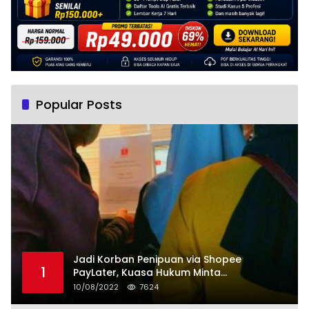
Popular Posts
Jadi Korban Penipuan via Shopee
1
PayLater, Kuasa Hukum Minta
Penangguhan Tagihan dan Hapus Bunga
10/08/2022
7624