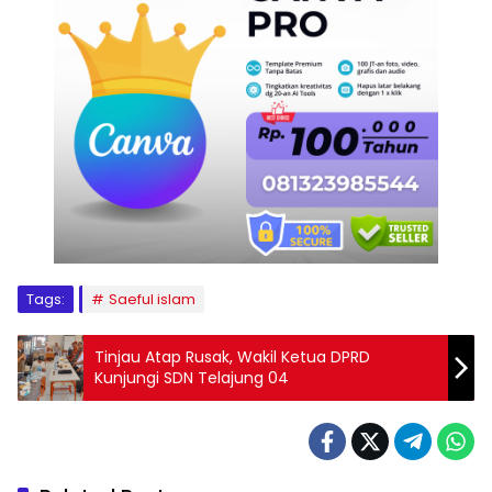
Tags:
Saeful islam
Tinjau Atap Rusak, Wakil Ketua DPRD
Kunjungi SDN Telajung 04