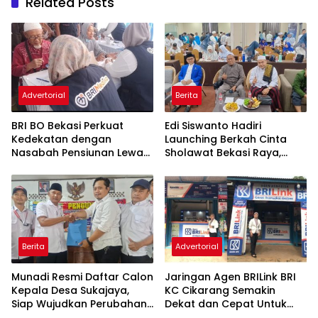
Related Posts
Advertorial
Berita
BRI BO Bekasi Perkuat
Edi Siswanto Hadiri
Kedekatan dengan
Launching Berkah Cinta
Nasabah Pensiunan Lewat
Sholawat Bekasi Raya,
Program Apresiasi
Dorong Pelayanan Ibadah
yang Amanah
Berita
Advertorial
Munadi Resmi Daftar Calon
Jaringan Agen BRILink BRI
Kepala Desa Sukajaya,
KC Cikarang Semakin
Siap Wujudkan Perubahan
Dekat dan Cepat Untuk
untuk Pilkades 2026
Layanan Perbankan