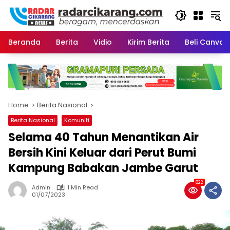
Skip
to
content
Beranda
Berita
Vidio
Kirim Berita
Beli CanvaP
Home
Berita Nasional
Berita Nasional
Komuniti
Selama 40 Tahun Menantikan Air
Bersih Kini Keluar dari Perut Bumi
Kampung Babakan Jambe Garut
822
Admin
1 Min Read
01/07/2023