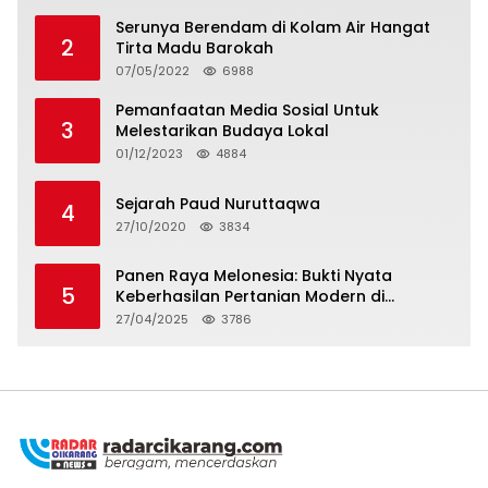
Serunya Berendam di Kolam Air Hangat
2
Tirta Madu Barokah
07/05/2022
6988
Pemanfaatan Media Sosial Untuk
3
Melestarikan Budaya Lokal
01/12/2023
4884
Sejarah Paud Nuruttaqwa
4
27/10/2020
3834
Panen Raya Melonesia: Bukti Nyata
5
Keberhasilan Pertanian Modern di
Kabupaten Bekasi
27/04/2025
3786