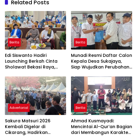
Related Posts
Berita
Berita
Edi Siswanto Hadiri
Munadi Resmi Daftar Calon
Launching Berkah Cinta
Kepala Desa Sukajaya,
Sholawat Bekasi Raya,
Siap Wujudkan Perubahan
Dorong Pelayanan Ibadah
untuk Pilkades 2026
yang Amanah
Advertorial
Berita
Sakura Matsuri 2026
Ahmad Kusmayadi:
Kembali Digelar di
Mencintai Al-Qur’an Bagian
Cikarang, Hadirkan
dari Membangun Karakter