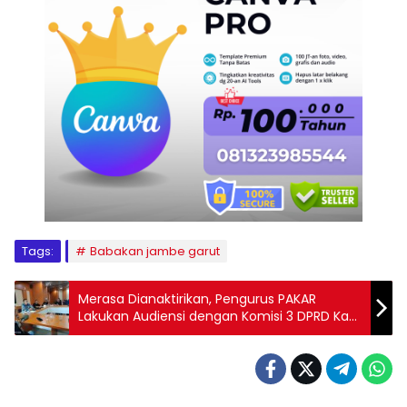
Tags:
Babakan jambe garut
Merasa Dianaktirikan, Pengurus PAKAR
Lakukan Audiensi dengan Komisi 3 DPRD Kab
Bekasi