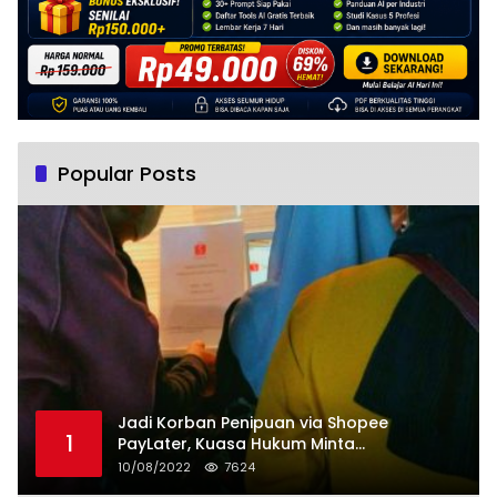
Popular Posts
Jadi Korban Penipuan via Shopee
1
PayLater, Kuasa Hukum Minta
Penangguhan Tagihan dan Hapus Bunga
10/08/2022
7624