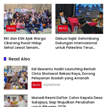
Perpaduan Budaya
Anak Bangsa
Indonesia dan Jepang
Berita
Berita
RKI dan KSN Ajak Warga
Diskusi Sajid: Gelombang
Cikarang Pusat Hidup
Dukungan Internasional
Sehat Lewat Senam
untuk Palestina Terus
Bersama dan Pojok
Meluas
Konseling
Read Also
Edi Siswanto Hadiri Launching Berkah
Cinta Sholawat Bekasi Raya, Dorong
Pelayanan Ibadah yang Amanah
Berita
02/08/2026
Munadi Resmi Daftar Calon Kepala Desa
Sukajaya, Siap Wujudkan Perubahan
untuk Pilkades 2026