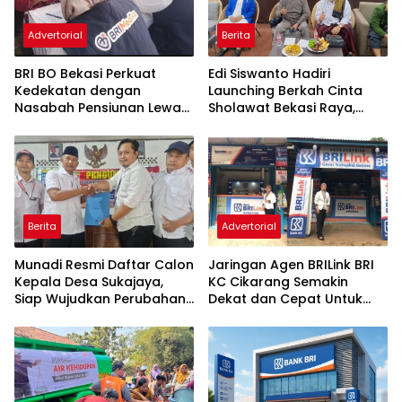
Advertorial
Berita
BRI BO Bekasi Perkuat
Edi Siswanto Hadiri
Kedekatan dengan
Launching Berkah Cinta
Nasabah Pensiunan Lewat
Sholawat Bekasi Raya,
Program Apresiasi
Dorong Pelayanan Ibadah
yang Amanah
Berita
Advertorial
Munadi Resmi Daftar Calon
Jaringan Agen BRILink BRI
Kepala Desa Sukajaya,
KC Cikarang Semakin
Siap Wujudkan Perubahan
Dekat dan Cepat Untuk
untuk Pilkades 2026
Layanan Perbankan