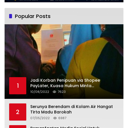
Popular Posts
Jadi Korban Penipuan via Shopee
1
PayLater, Kuasa Hukum Minta
Penangguhan Tagihan dan Hapus Bunga
10/08/2022
7623
Serunya Berendam di Kolam Air Hangat
2
Tirta Madu Barokah
07/05/2022
6987