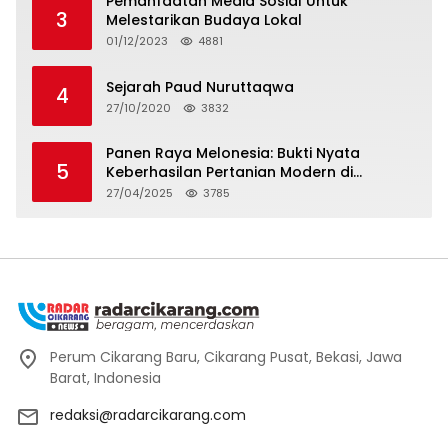
Pemanfaatan Media Sosial Untuk
3
Melestarikan Budaya Lokal
01/12/2023
4881
Sejarah Paud Nuruttaqwa
4
27/10/2020
3832
Panen Raya Melonesia: Bukti Nyata
5
Keberhasilan Pertanian Modern di
Kabupaten Bekasi
27/04/2025
3785
Perum Cikarang Baru, Cikarang Pusat, Bekasi, Jawa
Barat, Indonesia
redaksi@radarcikarang.com