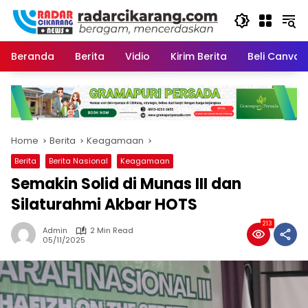
Skip
to
content
Beranda
Berita
Vidio
Kirim Berita
Beli CanvaP
Home
Berita
Keagamaan
Berita
Berita Nasional
Keagamaan
Semakin Solid di Munas III dan
Silaturahmi Akbar HOTS
213
Admin
2 Min Read
05/11/2025