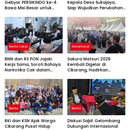
Gebyar PERSIKINDO ke-4
Kepala Desa Sukajaya,
Bawa Misi Besar untuk
Siap Wujudkan Perubahan
UMKM Perempuan
untuk Pilkades 2026
Berita Lokal
Advertorial
BNN dan RS PON Jajaki
Sakura Matsuri 2026
Kerja Sama, Soroti Bahaya
Kembali Digelar di
Narkotika Cair dalam
Cikarang, Hadirkan
Rokok Elektrik
Perpaduan Budaya
Indonesia dan Jepang
Berita
Berita
RKI dan KSN Ajak Warga
Diskusi Sajid: Gelombang
Cikarang Pusat Hidup
Dukungan Internasional