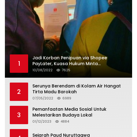
Jadi Korban Penipuan via Shopee
1
PayLater, Kuasa Hukum Minta
Penangguhan Tagihan dan Hapus Bunga
10/08/2022
7625
Serunya Berendam di Kolam Air Hangat
2
Tirta Madu Barokah
07/05/2022
6989
Pemanfaatan Media Sosial Untuk
3
Melestarikan Budaya Lokal
01/12/2023
4884
Sejarah Paud Nuruttaqwa