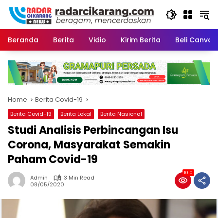
Skip
to
content
Beranda
Berita
Vidio
Kirim Berita
Beli CanvaP
Home
Berita Covid-19
Berita Covid-19
Berita Lokal
Berita Nasional
Studi Analisis Perbincangan Isu
Corona, Masyarakat Semakin
Paham Covid-19
1010
Admin
3 Min Read
08/05/2020