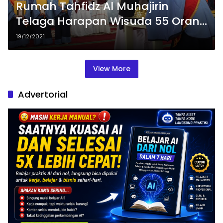
Rumah Tahfidz Al Muhajirin
Telaga Harapan Wisuda 55 Orang
Santri
19/12/2021
View More
Advertorial