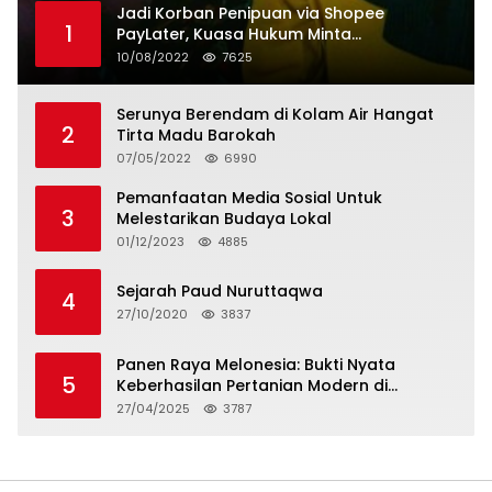
Jadi Korban Penipuan via Shopee
1
PayLater, Kuasa Hukum Minta
Penangguhan Tagihan dan Hapus Bunga
10/08/2022
7625
Serunya Berendam di Kolam Air Hangat
2
Tirta Madu Barokah
07/05/2022
6990
Pemanfaatan Media Sosial Untuk
3
Melestarikan Budaya Lokal
01/12/2023
4885
Sejarah Paud Nuruttaqwa
4
27/10/2020
3837
Panen Raya Melonesia: Bukti Nyata
5
Keberhasilan Pertanian Modern di
Kabupaten Bekasi
27/04/2025
3787