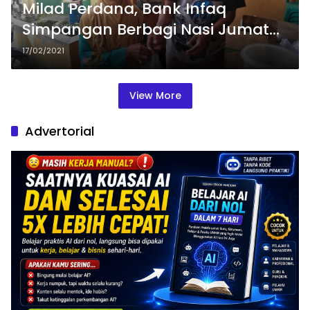
Milad Perdana, Bank Infaq
Simpangan Berbagi Nasi Jumat
untuk Dhuafa dan Yatim
17/02/2021
View More
Advertorial