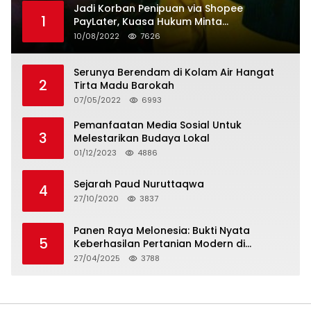
Jadi Korban Penipuan via Shopee
1
PayLater, Kuasa Hukum Minta
Penangguhan Tagihan dan Hapus Bunga
10/08/2022
7626
Serunya Berendam di Kolam Air Hangat
2
Tirta Madu Barokah
07/05/2022
6993
Pemanfaatan Media Sosial Untuk
3
Melestarikan Budaya Lokal
01/12/2023
4886
Sejarah Paud Nuruttaqwa
4
27/10/2020
3837
Panen Raya Melonesia: Bukti Nyata
5
Keberhasilan Pertanian Modern di
Kabupaten Bekasi
27/04/2025
3788