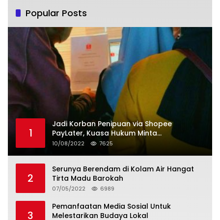
Popular Posts
Jadi Korban Penipuan via Shopee
1
PayLater, Kuasa Hukum Minta
Penangguhan Tagihan dan Hapus Bunga
10/08/2022
7625
Serunya Berendam di Kolam Air Hangat
2
Tirta Madu Barokah
07/05/2022
6989
Pemanfaatan Media Sosial Untuk
3
Melestarikan Budaya Lokal