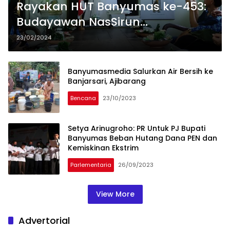
Rayakan HUT Banyumas ke-453:
Budayawan NasSirun
PurwOkartun Ajak Guru Kenali
23/02/2024
Sejarah dan Keteladanan Leluhur
Banyumasmedia Salurkan Air Bersih ke
Banjarsari, Ajibarang
Bencana
23/10/2023
Setya Arinugroho: PR Untuk PJ Bupati
Banyumas Beban Hutang Dana PEN dan
Kemiskinan Ekstrim
Parlementaria
26/09/2023
View More
Advertorial