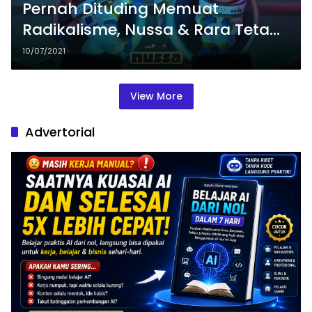
Pernah Dituding Memuat
Radikalisme, Nussa & Rara Tetap
Melenggang ke Bisokop
10/07/2021
View More
Advertorial