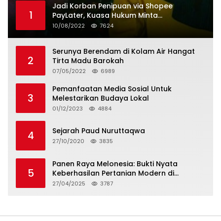
Jadi Korban Penipuan via Shopee
1
PayLater, Kuasa Hukum Minta
Penangguhan Tagihan dan Hapus Bunga
10/08/2022
7624
Serunya Berendam di Kolam Air Hangat
2
Tirta Madu Barokah
07/05/2022
6989
Pemanfaatan Media Sosial Untuk
3
Melestarikan Budaya Lokal
01/12/2023
4884
Sejarah Paud Nuruttaqwa
4
27/10/2020
3835
Panen Raya Melonesia: Bukti Nyata
5
Keberhasilan Pertanian Modern di
Kabupaten Bekasi
27/04/2025
3787