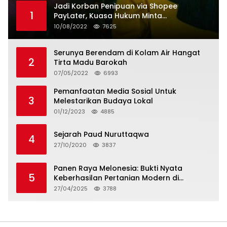
Jadi Korban Penipuan via Shopee
1
PayLater, Kuasa Hukum Minta
Penangguhan Tagihan dan Hapus Bunga
10/08/2022
7625
Serunya Berendam di Kolam Air Hangat
2
Tirta Madu Barokah
07/05/2022
6993
Pemanfaatan Media Sosial Untuk
3
Melestarikan Budaya Lokal
01/12/2023
4885
Sejarah Paud Nuruttaqwa
4
27/10/2020
3837
Panen Raya Melonesia: Bukti Nyata
5
Keberhasilan Pertanian Modern di
Kabupaten Bekasi
27/04/2025
3788