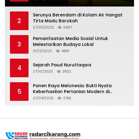
Serunya Berendam di Kolam Air Hangat
2
Tirta Madu Barokah
07/05/2022
6987
Pemanfaatan Media Sosial Untuk
3
Melestarikan Budaya Lokal
01/12/2023
4881
Sejarah Paud Nuruttaqwa
4
27/10/2020
3832
Panen Raya Melonesia: Bukti Nyata
5
Keberhasilan Pertanian Modern di
Kabupaten Bekasi
27/04/2025
3785