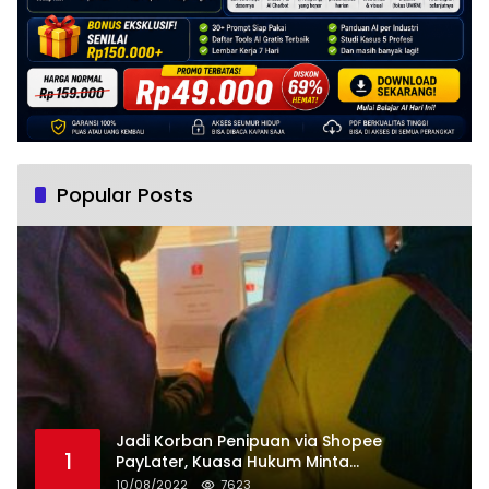
Popular Posts
Jadi Korban Penipuan via Shopee
1
PayLater, Kuasa Hukum Minta
Penangguhan Tagihan dan Hapus Bunga
10/08/2022
7623