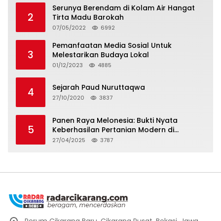
Serunya Berendam di Kolam Air Hangat
2
Tirta Madu Barokah
07/05/2022
6992
Pemanfaatan Media Sosial Untuk
3
Melestarikan Budaya Lokal
01/12/2023
4885
Sejarah Paud Nuruttaqwa
4
27/10/2020
3837
Panen Raya Melonesia: Bukti Nyata
5
Keberhasilan Pertanian Modern di
Kabupaten Bekasi
27/04/2025
3787
Perum Cikarang Baru, Cikarang Pusat, Bekasi, Jawa