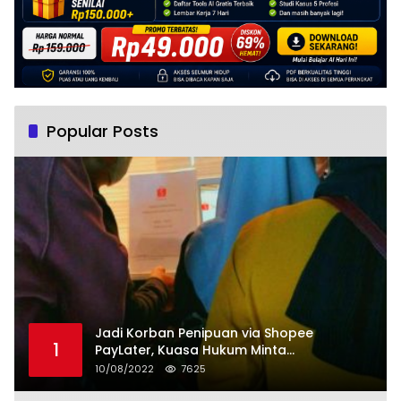
Popular Posts
Jadi Korban Penipuan via Shopee
1
PayLater, Kuasa Hukum Minta
Penangguhan Tagihan dan Hapus Bunga
10/08/2022
7625