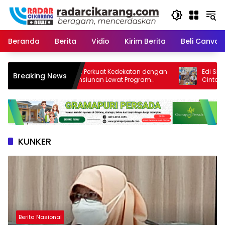
Skip
to
content
Beranda
Berita
Vidio
Kirim Berita
Beli CanvaP
BRI BO Bekasi Perkuat Kedekatan dengan
Edi Siswanto Had
Breaking News
Nasabah Pensiunan Lewat Program
Cinta Sholawat B
Apresiasi
Pelayanan Ibad
KUNKER
Berita Nasional