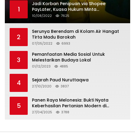
Jadi Korban Penipuan via Shopee
1
PayLater, Kuasa Hukum Minta
Penangguhan Tagihan dan Hapus Bunga
10/08/2022
7625
Serunya Berendam di Kolam Air Hangat
2
Tirta Madu Barokah
07/05/2022
6993
Pemanfaatan Media Sosial Untuk
3
Melestarikan Budaya Lokal
01/12/2023
4885
Sejarah Paud Nuruttaqwa
4
27/10/2020
3837
Panen Raya Melonesia: Bukti Nyata
5
Keberhasilan Pertanian Modern di
Kabupaten Bekasi
27/04/2025
3788