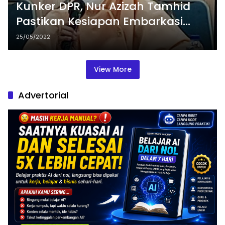
Kunker DPR, Nur Azizah Tamhid
Pastikan Kesiapan Embarkasi
Calon Jemaah Haji Di Jabar
25/05/2022
View More
Advertorial